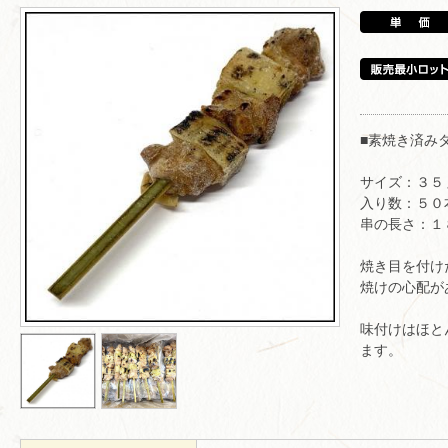
■素焼き済み
サイズ：３５
入り数：５０
串の長さ：１
焼き目を付け
焼けの心配が
味付けはほと
ます。