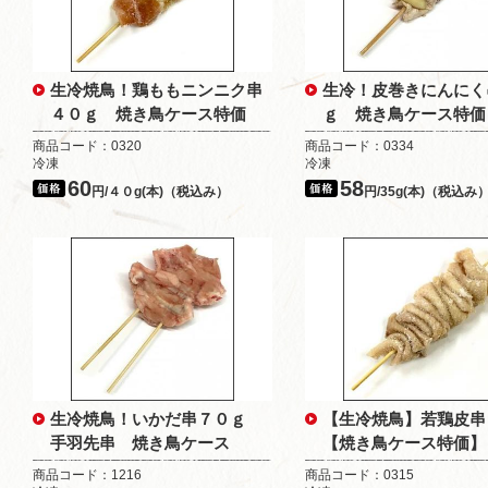
生冷焼鳥！鶏ももニンニク串
生冷！皮巻きにんにく
４０ｇ 焼き鳥ケース特価
ｇ 焼き鳥ケース特価
商品コード：0320
商品コード：0334
冷凍
冷凍
60
58
円/４０g(本)（税込み）
円/35g(本)（税込み
生冷焼鳥！いかだ串７０ｇ
【生冷焼鳥】若鶏皮串
手羽先串 焼き鳥ケース
【焼き鳥ケース特価】
商品コード：1216
商品コード：0315