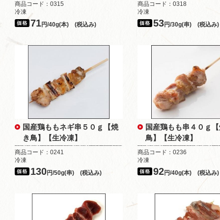
商品コード：0315
商品コード：0318
冷凍
冷凍
71
53
円/40g(本) (税込み)
円/30g(串) (税込み)
国産鶏ももネギ串５０ｇ【焼
国産鶏もも串４０ｇ【
き鳥】【生冷凍】
鳥】【生冷凍】
商品コード：0241
商品コード：0236
冷凍
冷凍
130
92
円/50g(串) (税込み)
円/40g(本) (税込み)