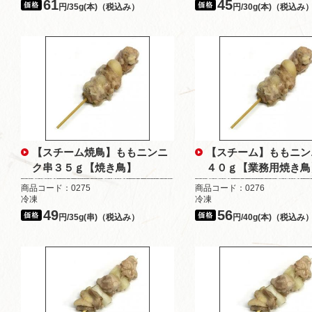
61
45
円/35g(本)（税込み）
円/30g(本)（税込み
【スチーム焼鳥】ももニンニ
【スチーム】ももニン
ク串３５ｇ【焼き鳥】
４０ｇ【業務用焼き鳥
商品コード：0275
商品コード：0276
冷凍
冷凍
49
56
円/35g(串)（税込み）
円/40g(本)（税込み