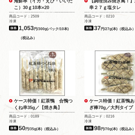
海鮮串（イカ・えび・いいだ
【調理済み焼き鳥！】
こ）30ｇ10本×20
串２７ｇ塩タレ
商品コード：2509
商品コード：0210
冷凍
冷凍
1,053
37
円/300g(パック/10本)
円/27g(本)（税込み
（税込み）
ケース特価！紅茶鴨 合鴨つ
ケース特価！紅茶鴨あ
くね串35g／【焼き鳥】
ぎ棒70g／大判タイプ
商品コード：0189
商品コード：0216
冷凍
冷凍
50
98
円/35g(本)（税込み）
円/70g(本)（税込み