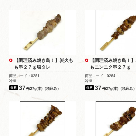
【調理済み焼き鳥！】炭火も
【調理済み焼き鳥！】
も串２７ｇ塩タレ
もニンニク串２７ｇ
商品コード：0281
商品コード：0284
冷凍
冷凍
37
37
円/27g(本)（税込み）
円/27g(本)（税込み