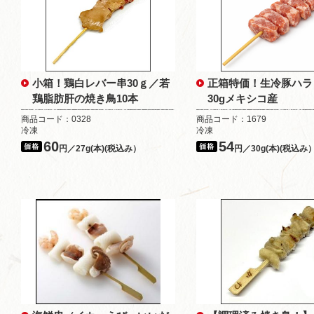
小箱！鶏白レバー串30ｇ／若
正箱特価！生冷豚ハラ
鶏脂肪肝の焼き鳥10本
30gメキシコ産
商品コード：0328
商品コード：1679
冷凍
冷凍
60
54
円／27g(本)(税込み）
円／30g(本)(税込み