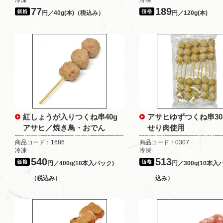
冷凍
冷凍
77
189
円／40g(本)（税込み）
円／120g(本)
紅しょうが入りつくね串40g
アサヒゆずつくね串3
アサヒ／焼き鳥・おでん
せり肉使用
商品コード：1686
商品コード：0307
冷凍
冷凍
540
513
円／400g(10本入パック)
円／300g(10本入
（税込み）
込み）