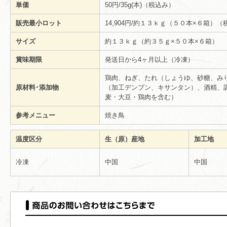
単価
50円/35g(本)（税込み）
販売最小ロット
14,904円/約１３ｋｇ（５０本×６箱）
サイズ
約１３ｋｇ（約３５ｇ×５０本×６箱）
賞味期限
発送日から4ヶ月以上（冷凍）
鶏肉、ねぎ、たれ（しょうゆ、砂糖、み
原材料･添加物
（加工デンプン、キサンタン）、酒精、
麦・大豆・鶏肉を含む）
参考メニュー
焼き鳥
温度区分
生（原）産地
加工地
冷凍
中国
中国