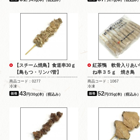
円/45g(本)（税込み）
円/27g(本)（税込み
【スチーム焼鳥】食道串30ｇ
紅茶鴨 軟骨入りあい
【鳥もつ・リンパ管】
ね串３５ｇ 焼き鳥
商品コード：0277
商品コード：1067
冷凍
冷凍
43
52
円/30g(本)（税込み）
円/35g(本)（税込み