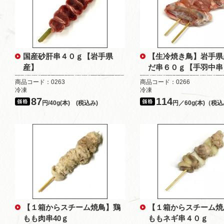
国産砂肝串４０ｇ【岩手県
【生冷焼き鳥】岩手県
産】
だ串６０ｇ【手羽中串
商品コード：0263
商品コード：0266
冷凍
冷凍
87
114
円/40g(本) (税込み)
円／60g(本)（税
【１箱からスチーム焼鳥】鶏
【１箱からスチーム焼
もも肉串40ｇ
ももネギ串４０ｇ