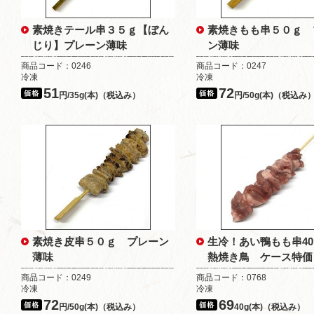
素焼きテール串３５ｇ【ぼん
素焼きもも串５０ｇ 
じり】プレーン薄味
ン薄味
商品コード：0246
商品コード：0247
冷凍
冷凍
51
72
円/35g(本)（税込み）
円/50g(本)（税込み
素焼き皮串５０ｇ プレーン
生冷！あい鴨もも串4
薄味
熱焼き鳥 ケース特価
商品コード：0249
商品コード：0768
冷凍
冷凍
72
69
円/50g(本)（税込み）
40g(本)（税込み）