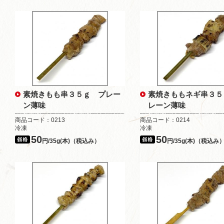
素焼きもも串３５ｇ プレー
素焼きももネギ串３５
ン薄味
レーン薄味
商品コード：0213
商品コード：0214
冷凍
冷凍
50
50
円/35g(本)（税込み）
円/35g(本)（税込み