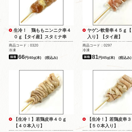
生冷！ 鶏ももニンニク串４
ヤゲン軟骨串４５ｇ【
０ｇ【タイ産】スタミナ串
入り】【タイ産】
商品コード：0320
商品コード：0297
冷凍
冷凍
66
81
円/40g(本) (税込み)
円/45g(本) (税込み)
【生冷！】若鶏皮串４０ｇ
【生冷！】若鶏皮串３
【４０本入り】
【５０本入り】