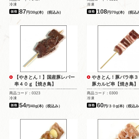
冷凍
冷凍
87
108
円/30g(本) (税込み)
円/70g(本) (税込
【やきとん！】国産豚レバー
やきとん！豚バラ串
串４０ｇ【焼き鳥】
豚カルビ串【焼き鳥】
商品コード：0323
商品コード：0300
冷凍
冷凍
54
60
円/40g(本)（税込み）
円/３０g(本)（税込