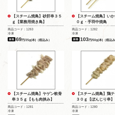
【スチーム焼鳥】砂肝串３５
【スチーム焼鳥】いか
ｇ【業務用焼き鳥】
０ｇ・手羽中焼鳥
商品コード：1263
商品コード：1282
冷凍
冷凍
69
103
円/35g(本)（税込み）
円/50g(本)（税込
【スチーム焼鳥】ヤゲン軟骨
【スチーム焼鳥】鶏テ
串３５ｇ【もも肉挟み】
３０ｇ【ぼんじり串】
商品コード：1281
商品コード：1280
冷凍
冷凍