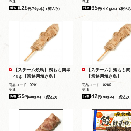
冷凍
冷凍
128
65
円/70g(本)（税込み）
円/４０g(本)（税込
【スチーム焼鳥】鶏もも肉串
【スチーム】鶏もも肉
40ｇ【業務用焼き鳥】
【業務用焼き鳥】
商品コード：0291
商品コード：0289
冷凍
冷凍
55
42
円/40g(本) (税込み)
円/30g(本) (税込み)