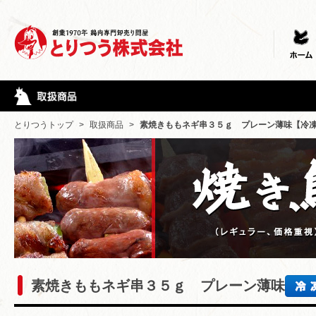
とりつうトップ
>
取扱商品
>
素焼きももネギ串３５ｇ プレーン薄味【冷
素焼きももネギ串３５ｇ プレーン薄味