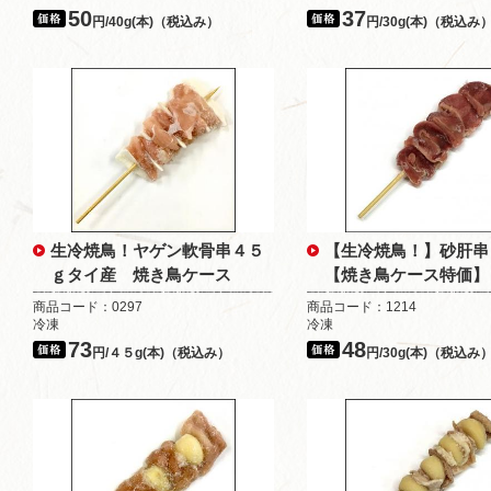
50
37
円/40g(本)（税込み）
円/30g(本)（税込み
生冷焼鳥！ヤゲン軟骨串４５
【生冷焼鳥！】砂肝串
ｇタイ産 焼き鳥ケース
【焼き鳥ケース特価】
商品コード：0297
商品コード：1214
冷凍
冷凍
73
48
円/４５g(本)（税込み）
円/30g(本)（税込み