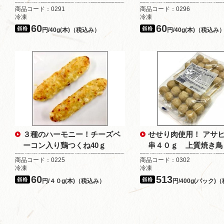
商品コード：0291
商品コード：0296
冷凍
冷凍
60
60
円/40g(本)（税込み）
円/40g(本)（税込み
３種のハーモニー！チーズベ
せせり肉使用！ アサ
ーコン入り鶏つくね40ｇ
串４０ｇ 上質焼き鳥
商品コード：0225
商品コード：0302
冷凍
冷凍
60
513
円/４０g(本)（税込み）
円/400g(パック)