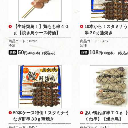
【生冷焼鳥！】鶏もも串４０
10本から！スタミナ
ｇ【焼き鳥ケース特価】
串３0ｇ蒲焼き
商品コード：0292
商品コード：0457
冷凍
冷凍
50
108
円/40g(本)（税込み）
円/30g(本) (税込
50本ケース特価！スタミナう
あい鴨ねぎ棒７０ｇ【
なぎ肝串３0ｇ蒲焼き
くね串】【焼き鳥】
商品コード：0457
商品コード：0216