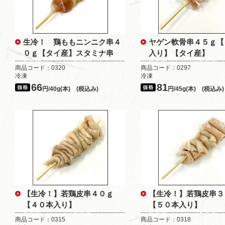
生冷！ 鶏ももニンニク串４
ヤゲン軟骨串４５ｇ【
０ｇ【タイ産】スタミナ串
入り】【タイ産】
商品コード：0320
商品コード：0297
冷凍
冷凍
66
81
円/40g(本) (税込み)
円/45g(本) (税込み)
【生冷！】若鶏皮串４０ｇ
【生冷！】若鶏皮串３
【４０本入り】
【５０本入り】
商品コード：0315
商品コード：0318