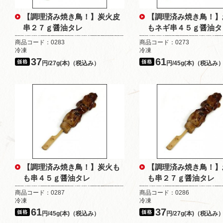
【調理済み焼き鳥！】炭火皮
【調理済み焼き鳥！】
串２７ｇ醤油タレ
もネギ串４５ｇ醤油タ
商品コード：0283
商品コード：0273
冷凍
冷凍
37
61
円/27g(本)（税込み）
円/45g(本)（税込み
【調理済み焼き鳥！】炭火も
【調理済み焼き鳥！】
も串４５ｇ醤油タレ
も串２７ｇ醤油タレ
商品コード：0287
商品コード：0286
冷凍
冷凍
61
37
円/45g(本)（税込み）
円/27g(本)（税込み