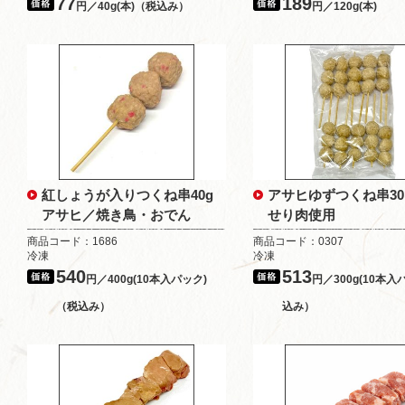
77
189
円／40g(本)（税込み）
円／120g(本)
紅しょうが入りつくね串40g
アサヒゆずつくね串3
アサヒ／焼き鳥・おでん
せり肉使用
商品コード：1686
商品コード：0307
冷凍
冷凍
540
513
円／400g(10本入パック)
円／300g(10本入
（税込み）
込み）