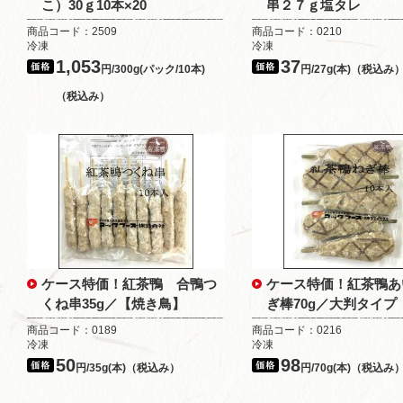
こ）30ｇ10本×20
串２７ｇ塩タレ
商品コード：2509
商品コード：0210
冷凍
冷凍
1,053
37
円/300g(パック/10本)
円/27g(本)（税込み
（税込み）
ケース特価！紅茶鴨 合鴨つ
ケース特価！紅茶鴨あ
くね串35g／【焼き鳥】
ぎ棒70g／大判タイプ
商品コード：0189
商品コード：0216
冷凍
冷凍
50
98
円/35g(本)（税込み）
円/70g(本)（税込み