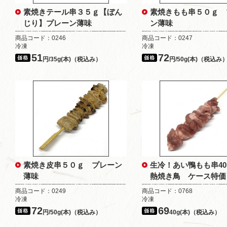
素焼きテール串３５ｇ【ぼん
素焼きもも串５０ｇ 
じり】プレーン薄味
ン薄味
商品コード：0246
商品コード：0247
冷凍
冷凍
51
72
円/35g(本)（税込み）
円/50g(本)（税込み
素焼き皮串５０ｇ プレーン
生冷！あい鴨もも串4
薄味
熱焼き鳥 ケース特価
商品コード：0249
商品コード：0768
冷凍
冷凍
72
69
円/50g(本)（税込み）
40g(本)（税込み）