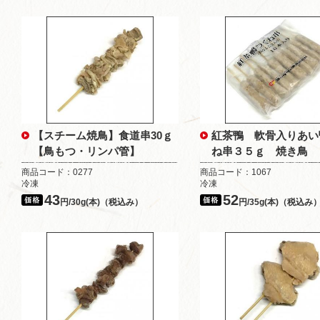
【スチーム焼鳥】食道串30ｇ
紅茶鴨 軟骨入りあい
【鳥もつ・リンパ管】
ね串３５ｇ 焼き鳥
商品コード：0277
商品コード：1067
冷凍
冷凍
43
52
円/30g(本)（税込み）
円/35g(本)（税込み