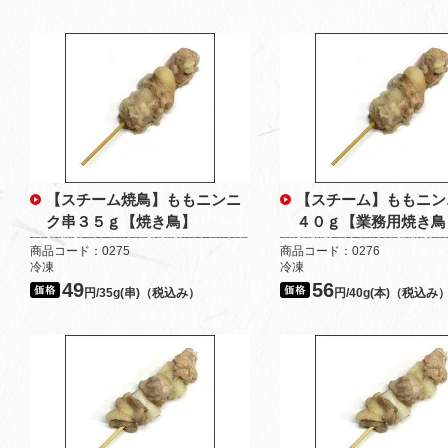
【スチーム焼鳥】ももニンニ
【スチーム】ももニン
ク串３５ｇ【焼き鳥】
４０ｇ【業務用焼き鳥
商品コード：0275
商品コード：0276
冷凍
冷凍
49
56
円/35g(串)（税込み）
円/40g(本)（税込み