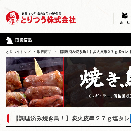
とりつうトップ
>
取扱商品
>
【調理済み焼き鳥！】炭火皮串２７ｇ塩タレ
【調理済み焼き鳥！】炭火皮串２７ｇ塩タレ