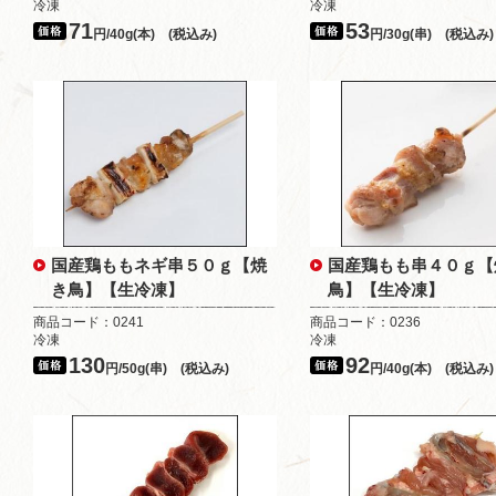
冷凍
冷凍
71
53
円/40g(本) (税込み)
円/30g(串) (税込み)
国産鶏ももネギ串５０ｇ【焼
国産鶏もも串４０ｇ【
き鳥】【生冷凍】
鳥】【生冷凍】
商品コード：0241
商品コード：0236
冷凍
冷凍
130
92
円/50g(串) (税込み)
円/40g(本) (税込み)