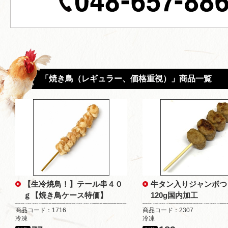
「焼き鳥（レギュラー、価格重視）」商品一覧
【生冷焼鳥！】テール串４０
牛タン入りジャンボつ
ｇ【焼き鳥ケース特価】
120g国内加工
商品コード：1716
商品コード：2307
冷凍
冷凍