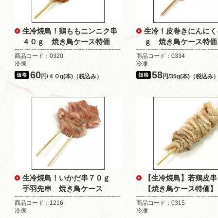
生冷焼鳥！鶏ももニンニク串
生冷！皮巻きにんにく
４０ｇ 焼き鳥ケース特価
ｇ 焼き鳥ケース特価
商品コード：0320
商品コード：0334
冷凍
冷凍
60
58
円/４０g(本)（税込み）
円/35g(本)（税込み
生冷焼鳥！いかだ串７０ｇ
【生冷焼鳥】若鶏皮串
手羽先串 焼き鳥ケース
【焼き鳥ケース特価】
商品コード：1216
商品コード：0315
冷凍
冷凍