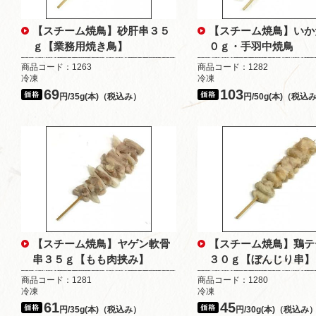
【スチーム焼鳥】砂肝串３５
【スチーム焼鳥】いか
ｇ【業務用焼き鳥】
０ｇ・手羽中焼鳥
商品コード：1263
商品コード：1282
冷凍
冷凍
69
103
円/35g(本)（税込み）
円/50g(本)（税込
【スチーム焼鳥】ヤゲン軟骨
【スチーム焼鳥】鶏テ
串３５ｇ【もも肉挟み】
３０ｇ【ぼんじり串】
商品コード：1281
商品コード：1280
冷凍
冷凍
61
45
円/35g(本)（税込み）
円/30g(本)（税込み