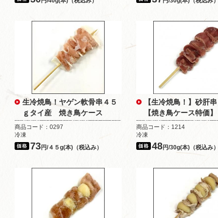
円/40g(本)（税込み）
円/30g(本)（税込み
生冷焼鳥！ヤゲン軟骨串４５
【生冷焼鳥！】砂肝串
ｇタイ産 焼き鳥ケース
【焼き鳥ケース特価】
商品コード：0297
商品コード：1214
冷凍
冷凍
73
48
円/４５g(本)（税込み）
円/30g(本)（税込み