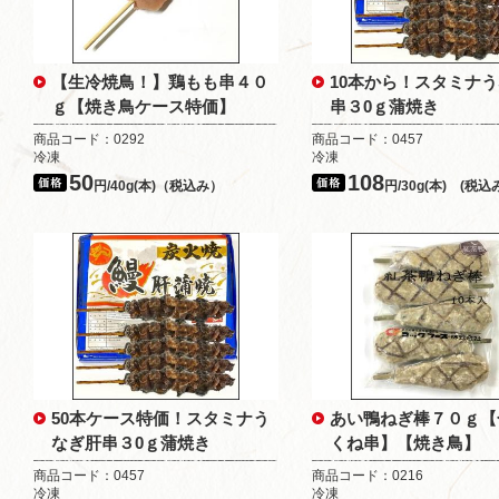
【生冷焼鳥！】鶏もも串４０
10本から！スタミナ
ｇ【焼き鳥ケース特価】
串３0ｇ蒲焼き
商品コード：0292
商品コード：0457
冷凍
冷凍
50
108
円/40g(本)（税込み）
円/30g(本) (税込
50本ケース特価！スタミナう
あい鴨ねぎ棒７０ｇ【
なぎ肝串３0ｇ蒲焼き
くね串】【焼き鳥】
商品コード：0457
商品コード：0216
冷凍
冷凍