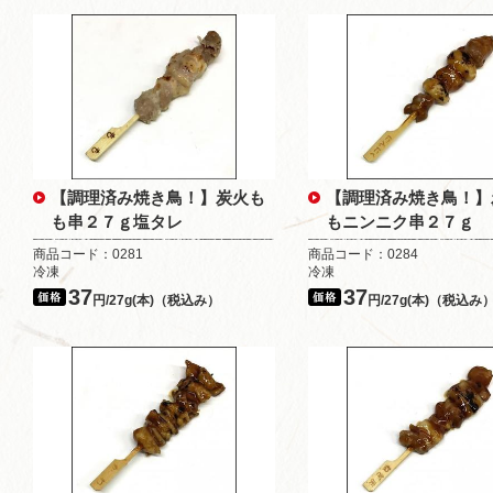
【調理済み焼き鳥！】炭火も
【調理済み焼き鳥！】
も串２７ｇ塩タレ
もニンニク串２７ｇ
商品コード：0281
商品コード：0284
冷凍
冷凍
37
37
円/27g(本)（税込み）
円/27g(本)（税込み