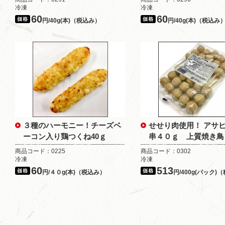
冷凍
冷凍
60
60
円/40g(本)（税込み）
円/40g(本)（税込み
３種のハーモニー！チーズベ
せせり肉使用！ アサ
ーコン入り鶏つくね40ｇ
串４０ｇ 上質焼き鳥
商品コード：0225
商品コード：0302
冷凍
冷凍
60
513
円/４０g(本)（税込み）
円/400g(パック)