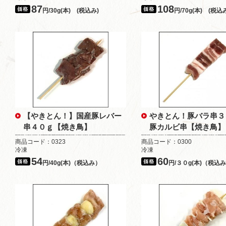
87
108
円/30g(本) (税込み)
円/70g(本) (税込
【やきとん！】国産豚レバー
やきとん！豚バラ串
串４０ｇ【焼き鳥】
豚カルビ串【焼き鳥】
商品コード：0323
商品コード：0300
冷凍
冷凍
54
60
円/40g(本)（税込み）
円/３０g(本)（税込