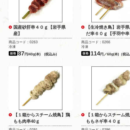
国産砂肝串４０ｇ【岩手県
【生冷焼き鳥】岩手県
産】
だ串６０ｇ【手羽中串
商品コード：0263
商品コード：0266
冷凍
冷凍
87
114
円/40g(本) (税込み)
円／60g(本)（税
【１箱からスチーム焼鳥】鶏
【１箱からスチーム焼
もも肉串40ｇ
ももネギ串４０ｇ
商品コード：0291
商品コード：0296