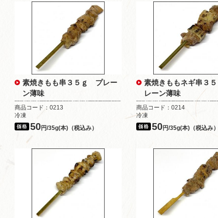
素焼きもも串３５ｇ プレー
素焼きももネギ串３５
ン薄味
レーン薄味
商品コード：0213
商品コード：0214
冷凍
冷凍
50
50
円/35g(本)（税込み）
円/35g(本)（税込み