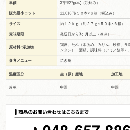
単価
37円/27g(本)（税込み）
販売最小ロット
11,016円/５０本×６箱（税込み）
サイズ
約１２ｋｇ（約２７ｇ×５０本×６箱）
賞味期限
発送日から3ヶ月以上（冷凍）
鶏皮、たれ（水あめ、みりん、砂糖、食
原材料･添加物
ンタン）、酒精、調味料（アミノ酸等）
参考メニュー
焼き鳥
温度区分
生（原）産地
加工地
冷凍
中国
中国