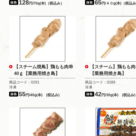
128
65
円/70g(本)（税込み）
円/４０g(本)（税込
【スチーム焼鳥】鶏もも肉串
【スチーム】鶏もも肉
40ｇ【業務用焼き鳥】
【業務用焼き鳥】
商品コード：0291
商品コード：0289
冷凍
冷凍
55
42
円/40g(本) (税込み)
円/30g(本) (税込み)