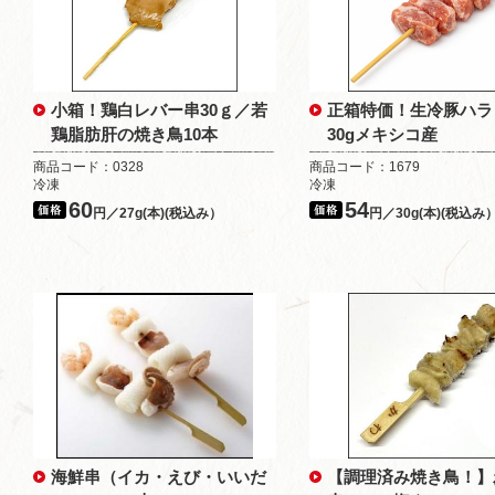
小箱！鶏白レバー串30ｇ／若
正箱特価！生冷豚ハラ
鶏脂肪肝の焼き鳥10本
30gメキシコ産
商品コード：0328
商品コード：1679
冷凍
冷凍
60
54
円／27g(本)(税込み）
円／30g(本)(税込み
海鮮串（イカ・えび・いいだ
【調理済み焼き鳥！】