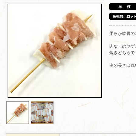
柔らか軟骨の
肉なしのヤゲ
焼きどちらで
串の長さは丸