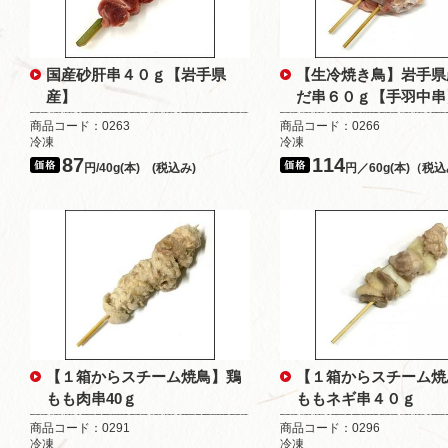
国産砂肝串４０ｇ【岩手県
【生冷焼き鳥】岩手県
産】
だ串６０ｇ【手羽中串
商品コード：0263
商品コード：0266
冷凍
冷凍
87
114
円/40g(本) (税込み)
円／60g(本)（税
【１箱からスチーム焼鳥】鶏
【１箱からスチーム焼
もも肉串40ｇ
ももネギ串４０ｇ
商品コード：0291
商品コード：0296
冷凍
冷凍