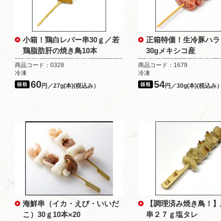
小箱！鶏白レバー串30ｇ／若
正箱特価！生冷豚ハラ
鶏脂肪肝の焼き鳥10本
30gメキシコ産
商品コード：0328
商品コード：1679
冷凍
冷凍
60
54
円／27g(本)(税込み）
円／30g(本)(税込み
海鮮串（イカ・えび・いいだ
【調理済み焼き鳥！】
こ）30ｇ10本×20
串２７ｇ塩タレ