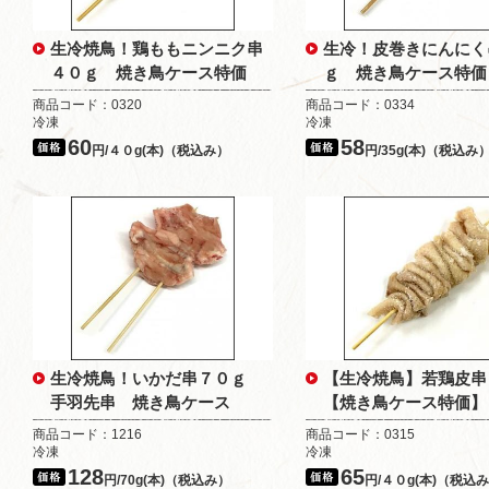
生冷焼鳥！鶏ももニンニク串
生冷！皮巻きにんにく
４０ｇ 焼き鳥ケース特価
ｇ 焼き鳥ケース特価
商品コード：0320
商品コード：0334
冷凍
冷凍
60
58
円/４０g(本)（税込み）
円/35g(本)（税込み
生冷焼鳥！いかだ串７０ｇ
【生冷焼鳥】若鶏皮串
手羽先串 焼き鳥ケース
【焼き鳥ケース特価】
商品コード：1216
商品コード：0315
冷凍
冷凍
128
65
円/70g(本)（税込み）
円/４０g(本)（税込