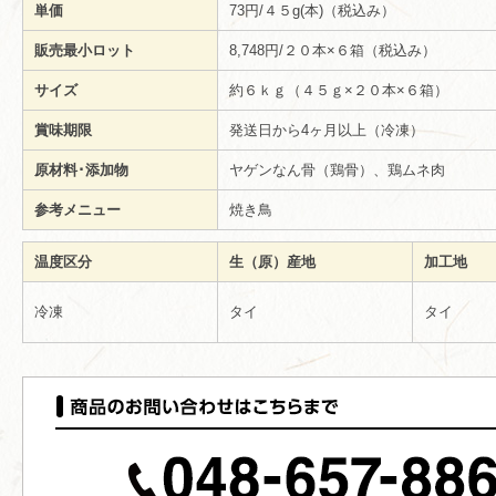
単価
73円/４５g(本)（税込み）
販売最小ロット
8,748円/２０本×６箱（税込み）
サイズ
約６ｋｇ（４５ｇ×２０本×６箱）
賞味期限
発送日から4ヶ月以上（冷凍）
原材料･添加物
ヤゲンなん骨（鶏骨）、鶏ムネ肉
参考メニュー
焼き鳥
温度区分
生（原）産地
加工地
冷凍
タイ
タイ