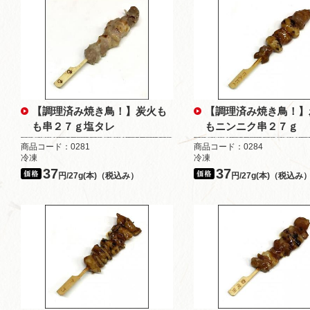
【調理済み焼き鳥！】炭火も
【調理済み焼き鳥！】
も串２７ｇ塩タレ
もニンニク串２７ｇ
商品コード：0281
商品コード：0284
冷凍
冷凍
37
37
円/27g(本)（税込み）
円/27g(本)（税込み