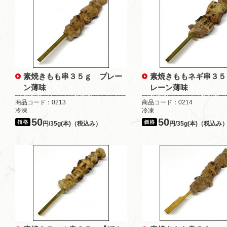
素焼きもも串３５ｇ プレー
素焼きももネギ串３５
ン薄味
レーン薄味
商品コード：0213
商品コード：0214
冷凍
冷凍
50
50
円/35g(本)（税込み）
円/35g(本)（税込み