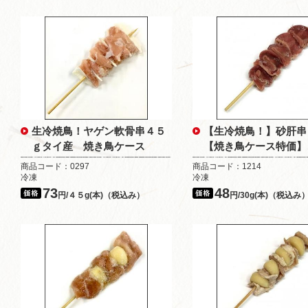
生冷焼鳥！ヤゲン軟骨串４５
【生冷焼鳥！】砂肝串
ｇタイ産 焼き鳥ケース
【焼き鳥ケース特価】
商品コード：0297
商品コード：1214
冷凍
冷凍
73
48
円/４５g(本)（税込み）
円/30g(本)（税込み