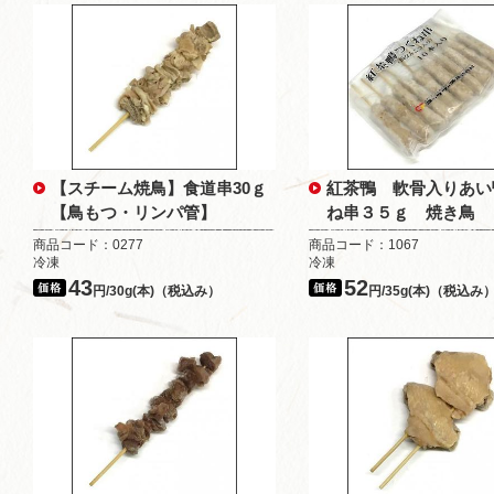
【スチーム焼鳥】食道串30ｇ
紅茶鴨 軟骨入りあい
【鳥もつ・リンパ管】
ね串３５ｇ 焼き鳥
商品コード：0277
商品コード：1067
冷凍
冷凍
43
52
円/30g(本)（税込み）
円/35g(本)（税込み