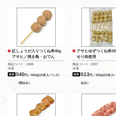
紅しょうが入りつくね串40g
アサヒゆずつくね串3
アサヒ／焼き鳥・おでん
せり肉使用
商品コード：1686
商品コード：0307
冷凍
冷凍
540
513
円／400g(10本入パック)
円／300g(10本入
（税込み）
込み）