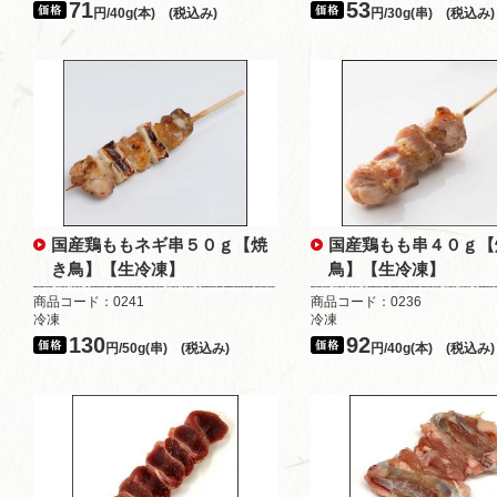
71
53
円/40g(本) (税込み)
円/30g(串) (税込み)
国産鶏ももネギ串５０ｇ【焼
国産鶏もも串４０ｇ【
き鳥】【生冷凍】
鳥】【生冷凍】
商品コード：0241
商品コード：0236
冷凍
冷凍
130
92
円/50g(串) (税込み)
円/40g(本) (税込み)