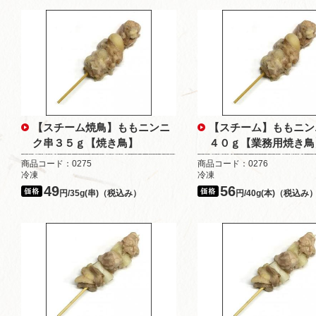
【スチーム焼鳥】ももニンニ
【スチーム】ももニン
ク串３５ｇ【焼き鳥】
４０ｇ【業務用焼き鳥
商品コード：0275
商品コード：0276
冷凍
冷凍
49
56
円/35g(串)（税込み）
円/40g(本)（税込み