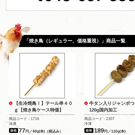
「焼き鳥（レギュラー、価格重視）」商品一覧
【生冷焼鳥！】テール串４０
牛タン入りジャンボつ
ｇ【焼き鳥ケース特価】
120g国内加工
商品コード：1716
商品コード：2307
冷凍
冷凍
77
189
円／40g(本)（税込み）
円／120g(本)