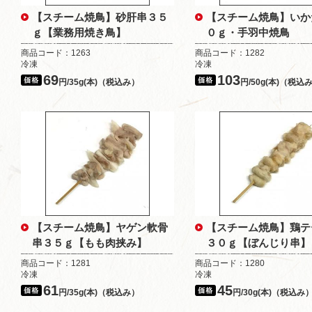
【スチーム焼鳥】砂肝串３５
【スチーム焼鳥】いか
ｇ【業務用焼き鳥】
０ｇ・手羽中焼鳥
商品コード：1263
商品コード：1282
冷凍
冷凍
69
103
円/35g(本)（税込み）
円/50g(本)（税込
【スチーム焼鳥】ヤゲン軟骨
【スチーム焼鳥】鶏テ
串３５ｇ【もも肉挟み】
３０ｇ【ぼんじり串】
商品コード：1281
商品コード：1280
冷凍
冷凍
61
45
円/35g(本)（税込み）
円/30g(本)（税込み