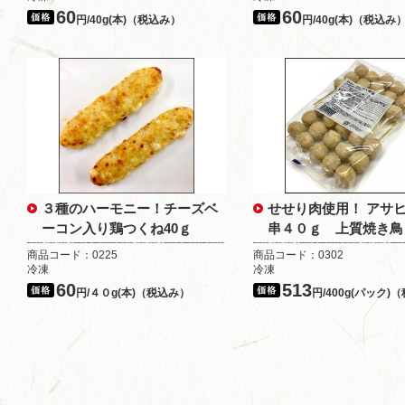
60
60
円/40g(本)（税込み）
円/40g(本)（税込み
３種のハーモニー！チーズベ
せせり肉使用！ アサ
ーコン入り鶏つくね40ｇ
串４０ｇ 上質焼き鳥
商品コード：0225
商品コード：0302
冷凍
冷凍
60
513
円/４０g(本)（税込み）
円/400g(パック)