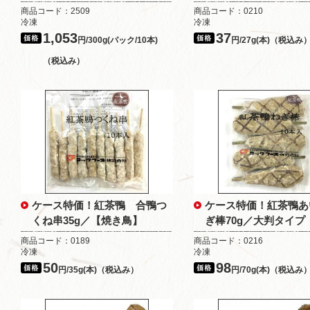
商品コード：2509
商品コード：0210
冷凍
冷凍
1,053
37
円/300g(パック/10本)
円/27g(本)（税込み
（税込み）
ケース特価！紅茶鴨 合鴨つ
ケース特価！紅茶鴨あ
くね串35g／【焼き鳥】
ぎ棒70g／大判タイプ
商品コード：0189
商品コード：0216
冷凍
冷凍
50
98
円/35g(本)（税込み）
円/70g(本)（税込み