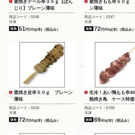
素焼きテール串３５ｇ【ぼん
素焼きもも串５０ｇ 
じり】プレーン薄味
ン薄味
商品コード：0246
商品コード：0247
冷凍
冷凍
51
72
円/35g(本)（税込み）
円/50g(本)（税込み
素焼き皮串５０ｇ プレーン
生冷！あい鴨もも串4
薄味
熱焼き鳥 ケース特価
商品コード：0249
商品コード：0768
冷凍
冷凍
72
69
円/50g(本)（税込み）
40g(本)（税込み）