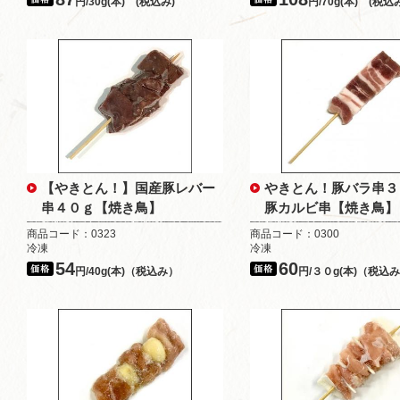
円/30g(本) (税込み)
円/70g(本) (税込
【やきとん！】国産豚レバー
やきとん！豚バラ串
串４０ｇ【焼き鳥】
豚カルビ串【焼き鳥】
商品コード：0323
商品コード：0300
冷凍
冷凍
54
60
円/40g(本)（税込み）
円/３０g(本)（税込