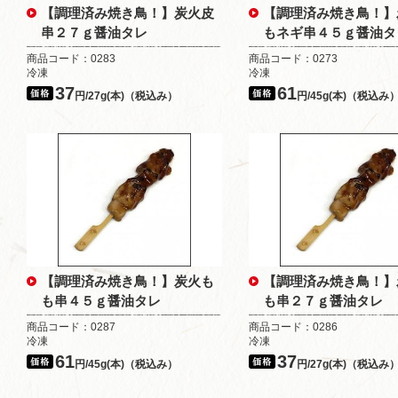
【調理済み焼き鳥！】炭火皮
【調理済み焼き鳥！】
串２７ｇ醤油タレ
もネギ串４５ｇ醤油タ
商品コード：0283
商品コード：0273
冷凍
冷凍
37
61
円/27g(本)（税込み）
円/45g(本)（税込み
【調理済み焼き鳥！】炭火も
【調理済み焼き鳥！】
も串４５ｇ醤油タレ
も串２７ｇ醤油タレ
商品コード：0287
商品コード：0286
冷凍
冷凍
61
37
円/45g(本)（税込み）
円/27g(本)（税込み