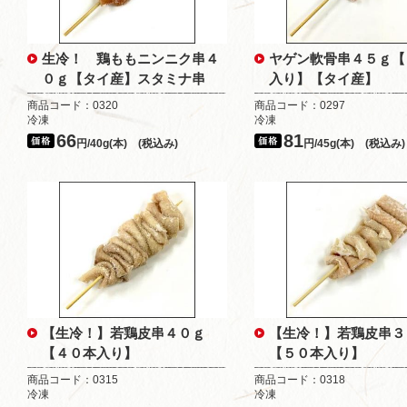
生冷！ 鶏ももニンニク串４
ヤゲン軟骨串４５ｇ【
０ｇ【タイ産】スタミナ串
入り】【タイ産】
商品コード：0320
商品コード：0297
冷凍
冷凍
66
81
円/40g(本) (税込み)
円/45g(本) (税込み)
【生冷！】若鶏皮串４０ｇ
【生冷！】若鶏皮串３
【４０本入り】
【５０本入り】
商品コード：0315
商品コード：0318
冷凍
冷凍