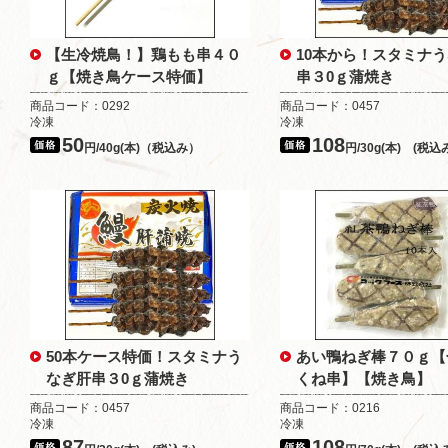
【生冷焼鳥！】鶏もも串４０
10本から！スタミナ
ｇ【焼き鳥ケース特価】
串３0ｇ蒲焼き
商品コード：0292
商品コード：0457
冷凍
冷凍
50
108
円/40g(本)（税込み）
円/30g(本) (税込
50本ケース特価！スタミナう
あい鴨ねぎ棒７０ｇ【
なぎ肝串３0ｇ蒲焼き
くね串】【焼き鳥】
商品コード：0457
商品コード：0216
冷凍
冷凍
87
108