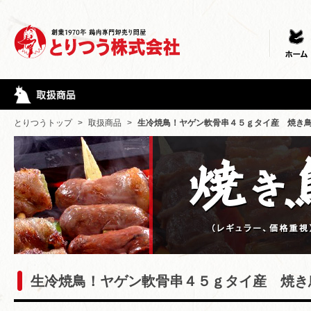
とりつうトップ
>
取扱商品
>
生冷焼鳥！ヤゲン軟骨串４５ｇタイ産 焼き
生冷焼鳥！ヤゲン軟骨串４５ｇタイ産 焼き