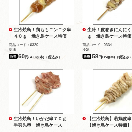
生冷焼鳥！鶏ももニンニク串
生冷！皮巻きにんにく
４０ｇ 焼き鳥ケース特価
ｇ 焼き鳥ケース特価
商品コード：0320
商品コード：0334
冷凍
冷凍
60
58
円/４０g(本)（税込み）
円/35g(本)（税込み
生冷焼鳥！いかだ串７０ｇ
【生冷焼鳥】若鶏皮串
手羽先串 焼き鳥ケース
【焼き鳥ケース特価】