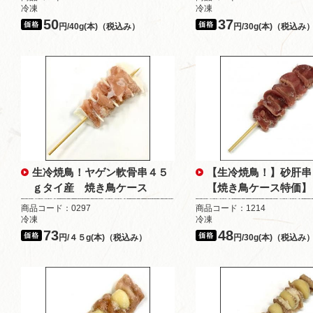
冷凍
冷凍
50
37
円/40g(本)（税込み）
円/30g(本)（税込み
生冷焼鳥！ヤゲン軟骨串４５
【生冷焼鳥！】砂肝串
ｇタイ産 焼き鳥ケース
【焼き鳥ケース特価】
商品コード：0297
商品コード：1214
冷凍
冷凍
73
48
円/４５g(本)（税込み）
円/30g(本)（税込み