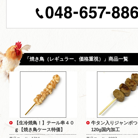
「焼き鳥（レギュラー、価格重視）」商品一覧
【生冷焼鳥！】テール串４０
牛タン入りジャンボつ
ｇ【焼き鳥ケース特価】
120g国内加工