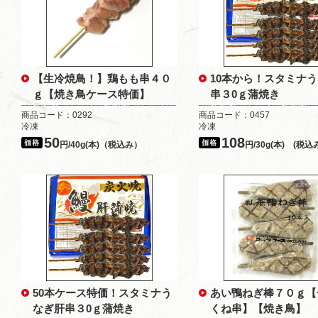
【生冷焼鳥！】鶏もも串４０
10本から！スタミナ
ｇ【焼き鳥ケース特価】
串３0ｇ蒲焼き
商品コード：0292
商品コード：0457
冷凍
冷凍
50
108
円/40g(本)（税込み）
円/30g(本) (税込
50本ケース特価！スタミナう
あい鴨ねぎ棒７０ｇ【
なぎ肝串３0ｇ蒲焼き
くね串】【焼き鳥】