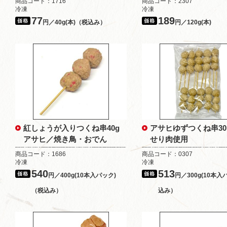
商品コード：1716
商品コード：2307
冷凍
冷凍
77
189
円／40g(本)（税込み）
円／120g(本)
紅しょうが入りつくね串40g
アサヒゆずつくね串3
アサヒ／焼き鳥・おでん
せり肉使用
商品コード：1686
商品コード：0307
冷凍
冷凍
540
513
円／400g(10本入パック)
円／300g(10本入
（税込み）
込み）