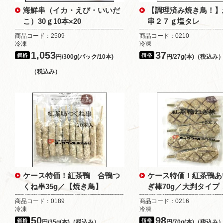
海鮮串（イカ・えび・いいだ
【調理済み焼き鳥！】
こ）30ｇ10本×20
串２７ｇ塩タレ
商品コード：2509
商品コード：0210
冷凍
冷凍
1,053
37
円/300g(パック/10本)
円/27g(本)（税込み
（税込み）
ケース特価！紅茶鴨 合鴨つ
ケース特価！紅茶鴨あ
くね串35g／【焼き鳥】
ぎ棒70g／大判タイプ
商品コード：0189
商品コード：0216
冷凍
冷凍
50
98
円/35g(本)（税込み）
円/70g(本)（税込み