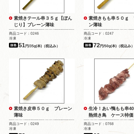
素焼きテール串３５ｇ【ぼん
素焼きもも串５０ｇ 
じり】プレーン薄味
ン薄味
商品コード：0246
商品コード：0247
冷凍
冷凍
51
72
円/35g(本)（税込み）
円/50g(本)（税込み
素焼き皮串５０ｇ プレーン
生冷！あい鴨もも串4
薄味
熱焼き鳥 ケース特価
商品コード：0249
商品コード：0768
冷凍
冷凍