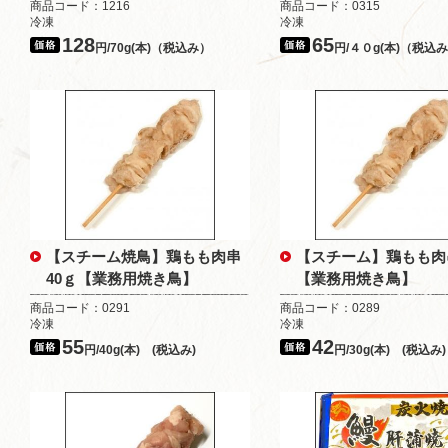
商品コード：1216
商品コード：0315
冷凍
冷凍
128
65
円/70g(本)（税込み）
円/４０g(本)（税込
【スチーム焼鳥】鶏もも肉串
【スチーム】鶏もも肉
40ｇ【業務用焼き鳥】
【業務用焼き鳥】
商品コード：0291
商品コード：0289
冷凍
冷凍
55
42
円/40g(本) (税込み)
円/30g(本) (税込み)