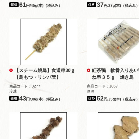
61
37
円/45g(本)（税込み）
円/27g(本)（税込み
【スチーム焼鳥】食道串30ｇ
紅茶鴨 軟骨入りあい
【鳥もつ・リンパ管】
ね串３５ｇ 焼き鳥
商品コード：0277
商品コード：1067
冷凍
冷凍
43
52
円/30g(本)（税込み）
円/35g(本)（税込み