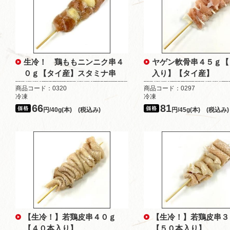
生冷！ 鶏ももニンニク串４
ヤゲン軟骨串４５ｇ【
０ｇ【タイ産】スタミナ串
入り】【タイ産】
商品コード：0320
商品コード：0297
冷凍
冷凍
66
81
円/40g(本) (税込み)
円/45g(本) (税込み)
【生冷！】若鶏皮串４０ｇ
【生冷！】若鶏皮串３
【４０本入り】
【５０本入り】