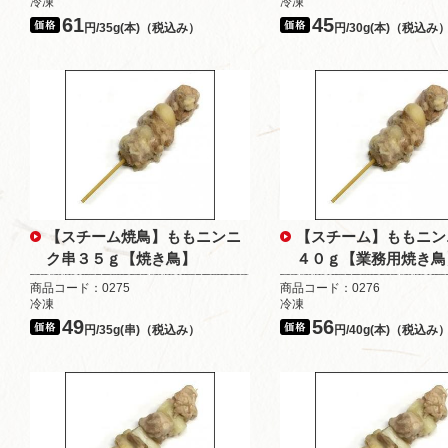
冷凍
冷凍
61
45
円/35g(本)（税込み）
円/30g(本)（税込み
【スチーム焼鳥】ももニンニ
【スチーム】ももニン
ク串３５ｇ【焼き鳥】
４０ｇ【業務用焼き鳥
商品コード：0275
商品コード：0276
冷凍
冷凍
49
56
円/35g(串)（税込み）
円/40g(本)（税込み