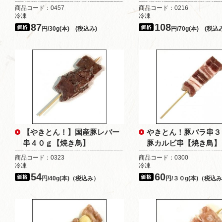
商品コード：0457
商品コード：0216
冷凍
冷凍
87
108
円/30g(本) (税込み)
円/70g(本) (税込
【やきとん！】国産豚レバー
やきとん！豚バラ串
串４０ｇ【焼き鳥】
豚カルビ串【焼き鳥】
商品コード：0323
商品コード：0300
冷凍
冷凍
54
60
円/40g(本)（税込み）
円/３０g(本)（税込