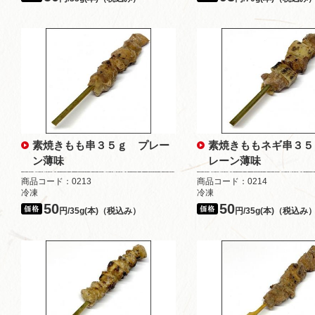
素焼きもも串３５ｇ プレー
素焼きももネギ串３５
ン薄味
レーン薄味
商品コード：0213
商品コード：0214
冷凍
冷凍
50
50
円/35g(本)（税込み）
円/35g(本)（税込み