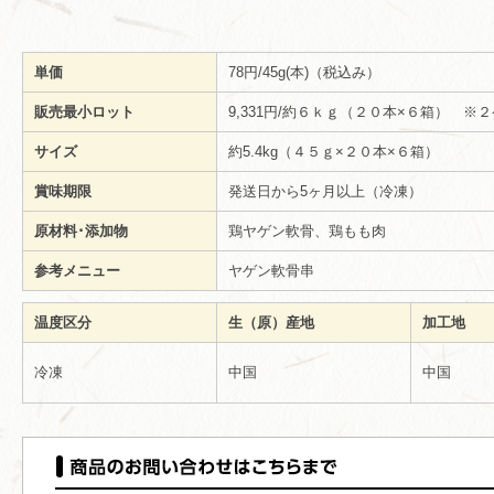
単価
78円/45g(本)（税込み）
販売最小ロット
9,331円/約６ｋｇ（２０本×６箱） 
サイズ
約5.4kg（４５ｇ×２０本×６箱）
賞味期限
発送日から5ヶ月以上（冷凍）
原材料･添加物
鶏ヤゲン軟骨、鶏もも肉
参考メニュー
ヤゲン軟骨串
温度区分
生（原）産地
加工地
冷凍
中国
中国