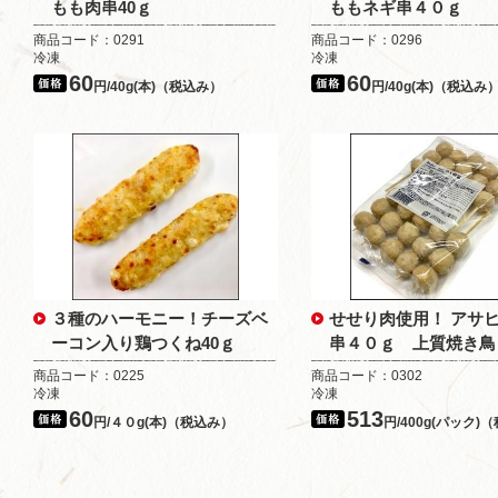
もも肉串40ｇ
ももネギ串４０ｇ
商品コード：0291
商品コード：0296
冷凍
冷凍
60
60
円/40g(本)（税込み）
円/40g(本)（税込み
３種のハーモニー！チーズベ
せせり肉使用！ アサ
ーコン入り鶏つくね40ｇ
串４０ｇ 上質焼き鳥
商品コード：0225
商品コード：0302
冷凍
冷凍
60
513
円/４０g(本)（税込み）
円/400g(パック)