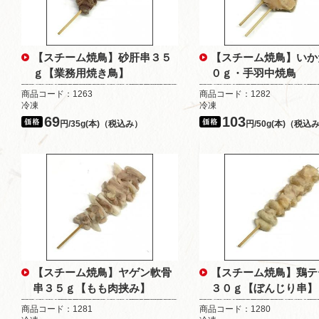
【スチーム焼鳥】砂肝串３５
【スチーム焼鳥】いか
ｇ【業務用焼き鳥】
０ｇ・手羽中焼鳥
商品コード：1263
商品コード：1282
冷凍
冷凍
69
103
円/35g(本)（税込み）
円/50g(本)（税込
【スチーム焼鳥】ヤゲン軟骨
【スチーム焼鳥】鶏テ
串３５ｇ【もも肉挟み】
３０ｇ【ぼんじり串】
商品コード：1281
商品コード：1280