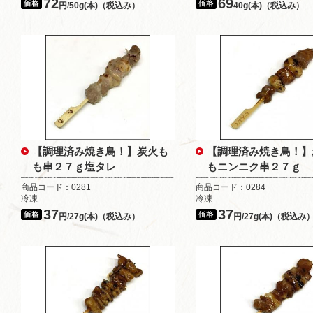
72
69
円/50g(本)（税込み）
40g(本)（税込み）
【調理済み焼き鳥！】炭火も
【調理済み焼き鳥！】
も串２７ｇ塩タレ
もニンニク串２７ｇ
商品コード：0281
商品コード：0284
冷凍
冷凍
37
37
円/27g(本)（税込み）
円/27g(本)（税込み