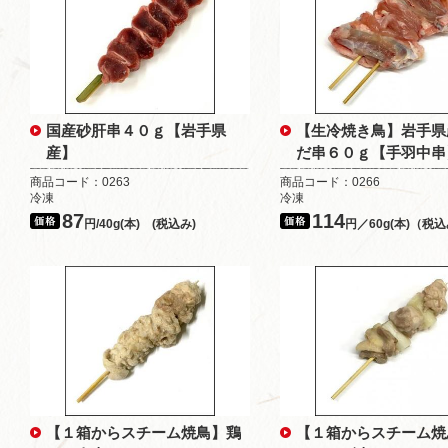
国産砂肝串４０ｇ【岩手県
【生冷焼き鳥】岩手県
産】
だ串６０ｇ【手羽中串
商品コード：0263
商品コード：0266
冷凍
冷凍
87
114
円/40g(本) (税込み)
円／60g(本)（税
【１箱からスチーム焼鳥】鶏
【１箱からスチーム焼