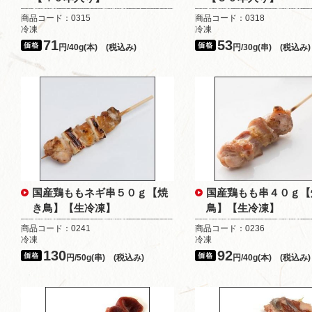
商品コード：0315
商品コード：0318
冷凍
冷凍
71
53
円/40g(本) (税込み)
円/30g(串) (税込み)
国産鶏ももネギ串５０ｇ【焼
国産鶏もも串４０ｇ【
き鳥】【生冷凍】
鳥】【生冷凍】
商品コード：0241
商品コード：0236
冷凍
冷凍
130
92
円/50g(串) (税込み)
円/40g(本) (税込み)