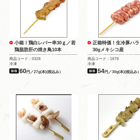
小箱！鶏白レバー串30ｇ／若
正箱特価！生冷豚ハラ
鶏脂肪肝の焼き鳥10本
30gメキシコ産
商品コード：0328
商品コード：1679
冷凍
冷凍
60
54
円／27g(本)(税込み）
円／30g(本)(税込み