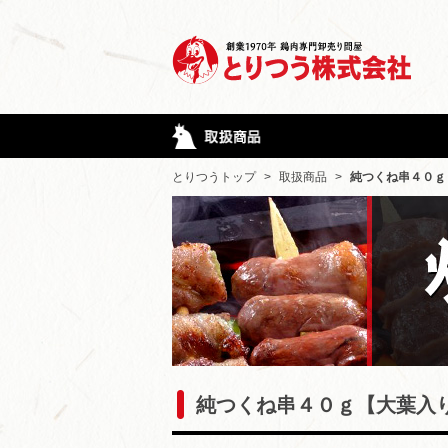
とりつうトップ
>
取扱商品
>
純つくね串４０ｇ
純つくね串４０ｇ【大葉入