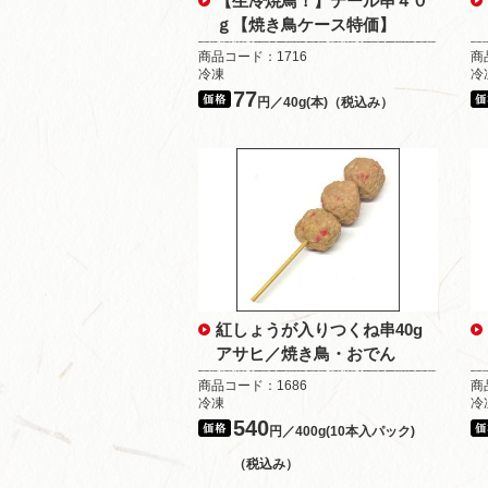
【生冷焼鳥！】テール串４０
ｇ【焼き鳥ケース特価】
商品コード：1716
商
冷凍
冷
77
円／40g(本)（税込み）
紅しょうが入りつくね串40g
アサヒ／焼き鳥・おでん
商品コード：1686
商
冷凍
冷
540
円／400g(10本入パック)
（税込み）