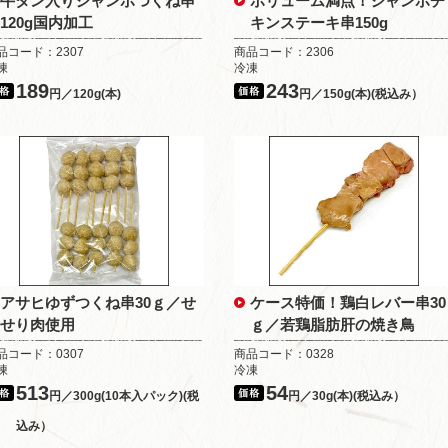
牛タン入りジャンボつくね串
ボリューム満点！ジャンボチ
120g国内加工
キンステーキ串150g
品コード：2307
商品コード：2306
凍
冷凍
189
243
円／120g(本)
円／150g(本)(税込み）
アサヒゆずつくね串30ｇ／せ
ケース特価！鶏白レバー串30
せり肉使用
ｇ／若鶏脂肪肝の焼き鳥
品コード：0307
商品コード：0328
凍
冷凍
513
54
円／300g(10本入パック)(税
円／30g(本)(税込み）
込み）