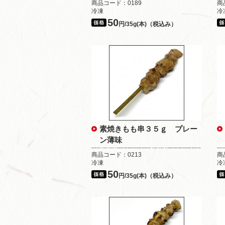
商品コード：0189
商
冷凍
冷
50
円/35g(本)（税込み）
素焼きもも串３５ｇ プレー
ン薄味
商品コード：0213
商
冷凍
冷
50
円/35g(本)（税込み）