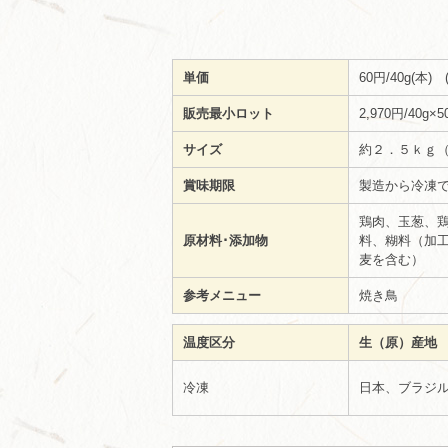
単価
60円/40g(本)
販売最小ロット
2,970円/40g×
サイズ
約２．５ｋｇ（
賞味期限
製造から冷凍で
鶏肉、玉葱、
原材料･添加物
料、糊料（加工
麦を含む）
参考メニュー
焼き鳥
温度区分
生（原）産地
冷凍
日本、ブラジ