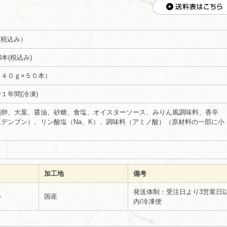
 (税込み）
50本(税込み)
４０ｇ×５０本）
１年間(冷凍)
鶏卵、大葉、醤油、砂糖、食塩、オイスターソース、みりん風調味料、香辛
デンプン）、リン酸塩（Na、K）、調味料（アミノ酸）（原材料の一部に小
加工地
備考
発送体制：受注日より3営業日
ル
国産
内/冷凍便