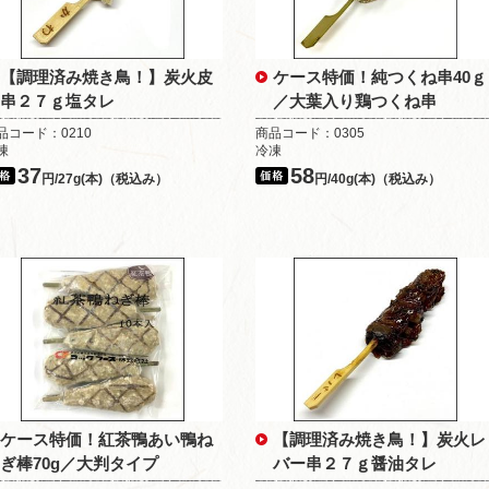
【調理済み焼き鳥！】炭火皮
ケース特価！純つくね串40ｇ
串２７ｇ塩タレ
／大葉入り鶏つくね串
品コード：0210
商品コード：0305
凍
冷凍
37
58
円/27g(本)（税込み）
円/40g(本)（税込み）
ケース特価！紅茶鴨あい鴨ね
【調理済み焼き鳥！】炭火レ
ぎ棒70g／大判タイプ
バー串２７ｇ醤油タレ