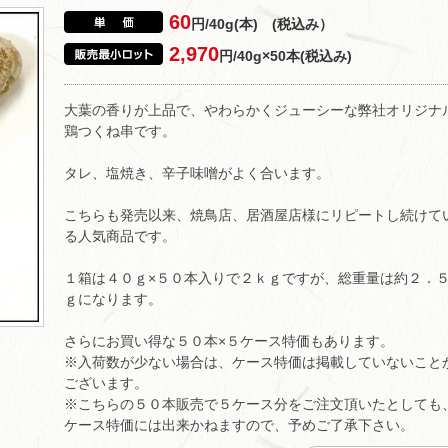
60
円/40g(本) (税込み）
2,970
円/40g×50本(税込み)
大葉の香りが上品で、やわらかくジューシーな弊社オリジナ
鶏つくね串です。
タレ、塩焼き、辛子味噌がよく合います。
こちらも発売以来、焼鳥店、居酒屋店様にリピートし続けて
る人気商品です。
１箱は４０ｇ×５０本入りで２ｋｇですが、総重量は約２．
ｇになります。
さらにお買い得な５０本×５ケース特価もあります。
※入荷数が少ない場合は、ケース特価は掲載していないこと
ございます。
※こちらの５０本販売で５ケース分をご注文頂いたとしても
ケース特価には出来かねますので、予めご了承下さい。