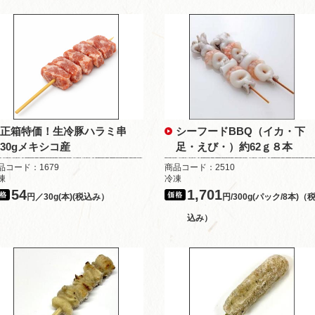
正箱特価！生冷豚ハラミ串
シーフードBBQ（イカ・下
30gメキシコ産
足・えび・）約62ｇ８本
品コード：1679
商品コード：2510
凍
冷凍
54
1,701
円／30g(本)(税込み）
円/300g(パック/8本)（
込み）