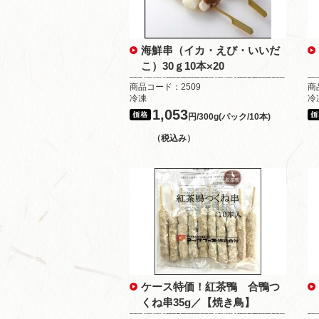
海鮮串（イカ・えび・いいだ
こ）30ｇ10本×20
商品コード：2509
商
冷凍
冷
1,053
円/300g(パック/10本)
（税込み）
ケース特価！紅茶鴨 合鴨つ
くね串35g／【焼き鳥】