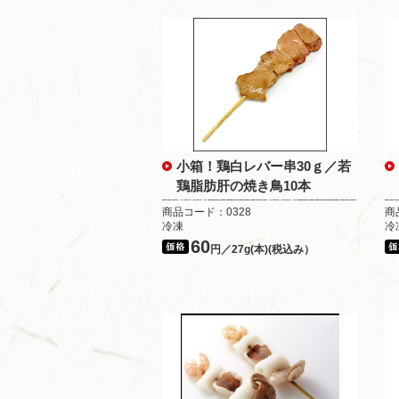
小箱！鶏白レバー串30ｇ／若
鶏脂肪肝の焼き鳥10本
商品コード：0328
商
冷凍
冷
60
円／27g(本)(税込み）