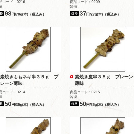
品コード：0216
商品コード：0209
凍
冷凍
98
37
円/70g(本)（税込み）
円/27g(本)（税込み）
素焼きももネギ串３５ｇ プ
素焼き皮串３５ｇ プレーン
レーン薄味
薄味
品コード：0214
商品コード：0215
凍
冷凍
50
50
円/35g(本)（税込み）
円/35g(本)（税込み）