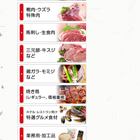
ル
い
５ｋ
が
、