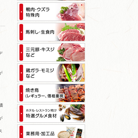
デ
が
価
が
ス