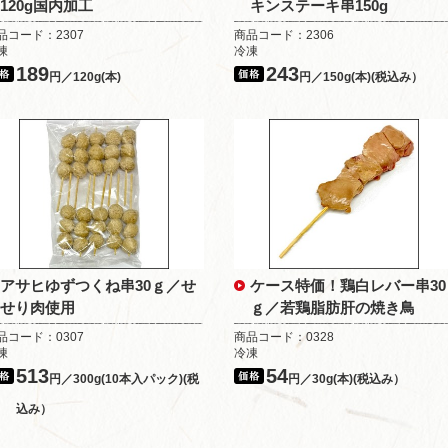
120g国内加工
キンステーキ串150g
品コード：2307
商品コード：2306
凍
冷凍
189
243
円／120g(本)
円／150g(本)(税込み）
アサヒゆずつくね串30ｇ／せ
ケース特価！鶏白レバー串30
せり肉使用
ｇ／若鶏脂肪肝の焼き鳥
品コード：0307
商品コード：0328
凍
冷凍
513
54
円／300g(10本入パック)(税
円／30g(本)(税込み）
込み）