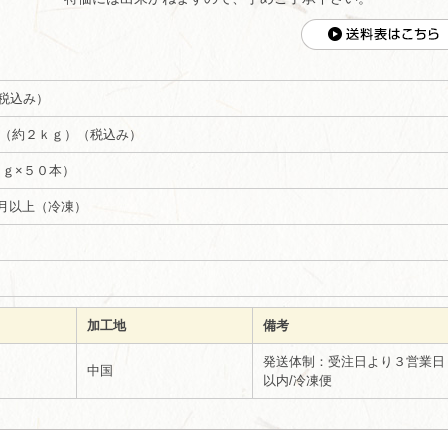
)（税込み）
０本（約２ｋｇ）（税込み）
ｇ×５０本）
月以上（冷凍）
加工地
備考
発送体制：受注日より３営業日
中国
以内/冷凍便