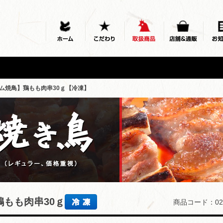
ム焼鳥】鶏もも肉串30ｇ【冷凍】
もも肉串30ｇ
商品コード：02