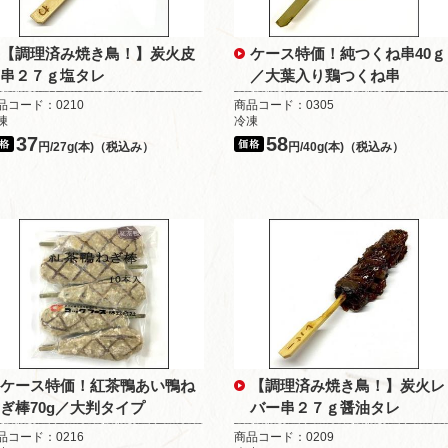
【調理済み焼き鳥！】炭火皮
ケース特価！純つくね串40ｇ
串２７ｇ塩タレ
／大葉入り鶏つくね串
品コード：0210
商品コード：0305
凍
冷凍
37
58
円/27g(本)（税込み）
円/40g(本)（税込み）
ケース特価！紅茶鴨あい鴨ね
【調理済み焼き鳥！】炭火レ
ぎ棒70g／大判タイプ
バー串２７ｇ醤油タレ
品コード：0216
商品コード：0209