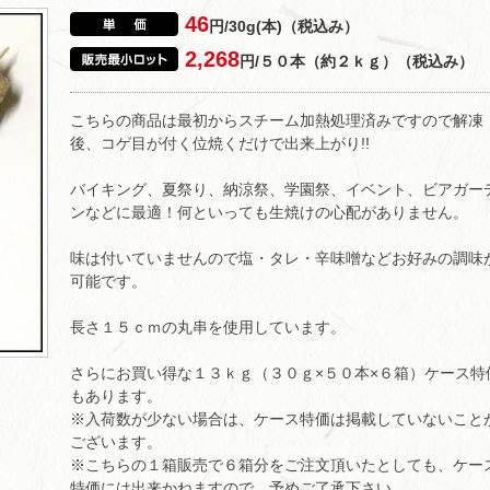
46
円/30g(本)（税込み）
2,268
円/５０本（約２ｋｇ）（税込み）
こちらの商品は最初からスチーム加熱処理済みですので解凍
後、コゲ目が付く位焼くだけで出来上がり!!
バイキング、夏祭り、納涼祭、学園祭、イベント、ビアガー
ンなどに最適！何といっても生焼けの心配がありません。
味は付いていませんので塩・タレ・辛味噌などお好みの調味
可能です。
長さ１５ｃｍの丸串を使用しています。
さらにお買い得な１３ｋｇ（３０ｇ×５０本×６箱）ケース特
もあります。
※入荷数が少ない場合は、ケース特価は掲載していないこと
ございます。
※こちらの１箱販売で６箱分をご注文頂いたとしても、ケー
特価には出来かねますので、予めご了承下さい。