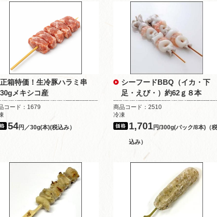
正箱特価！生冷豚ハラミ串
シーフードBBQ（イカ・下
30gメキシコ産
足・えび・）約62ｇ８本
品コード：1679
商品コード：2510
凍
冷凍
54
1,701
円／30g(本)(税込み）
円/300g(パック/8本)（
込み）