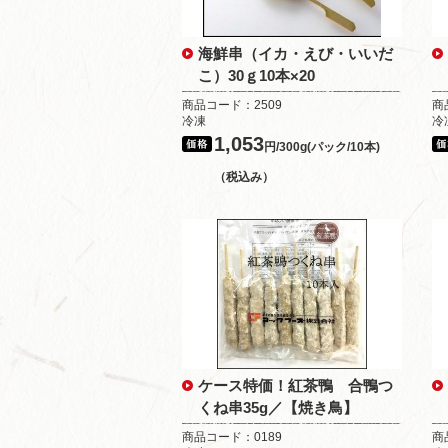
海鮮串（イカ・えび・いいだ
こ）30ｇ10本×20
商品コード：2509
商
冷凍
冷
1,053
円/300g(パック/10本)
（税込み）
ケース特価！紅茶鴨 合鴨つ
くね串35g／【焼き鳥】
商品コード：0189
商