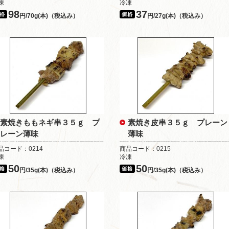
凍
冷凍
98
37
円/70g(本)（税込み）
円/27g(本)（税込み）
素焼きももネギ串３５ｇ プ
素焼き皮串３５ｇ プレーン
レーン薄味
薄味
品コード：0214
商品コード：0215
凍
冷凍
50
50
円/35g(本)（税込み）
円/35g(本)（税込み）