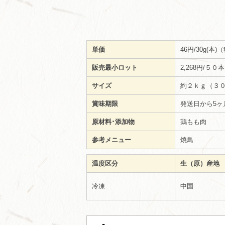
単価
46円/30g(本
販売最小ロット
2,268円/５
サイズ
約２ｋｇ（３０
賞味期限
発送日から5ヶ
原材料･添加物
鶏もも肉
参考メニュー
焼鳥
温度区分
生（原）産地
冷凍
中国