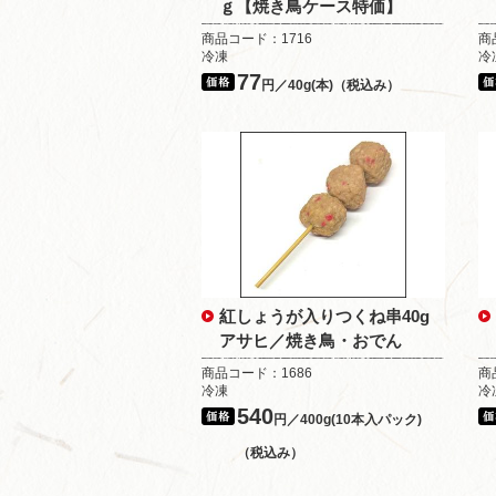
ｇ【焼き鳥ケース特価】
商品コード：1716
商
冷凍
冷
77
円／40g(本)（税込み）
紅しょうが入りつくね串40g
アサヒ／焼き鳥・おでん
商品コード：1686
商
冷凍
冷
540
円／400g(10本入パック)
（税込み）