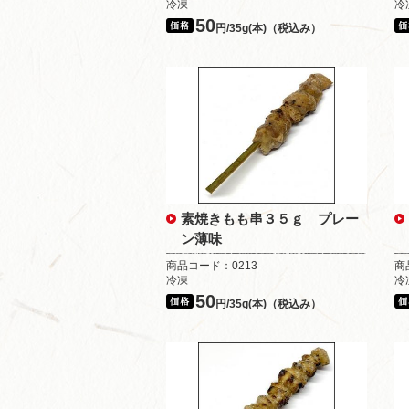
冷凍
冷
50
円/35g(本)（税込み）
素焼きもも串３５ｇ プレー
ン薄味
商品コード：0213
商
冷凍
冷
50
円/35g(本)（税込み）