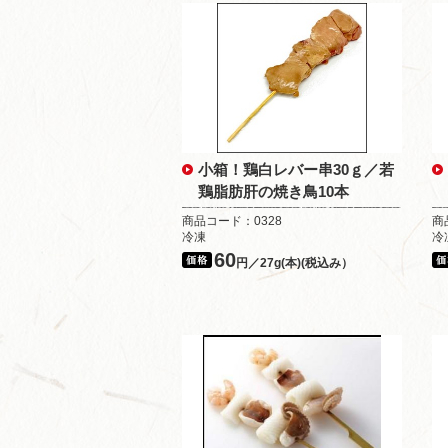
小箱！鶏白レバー串30ｇ／若
鶏脂肪肝の焼き鳥10本
商品コード：0328
商
冷凍
冷
60
円／27g(本)(税込み）