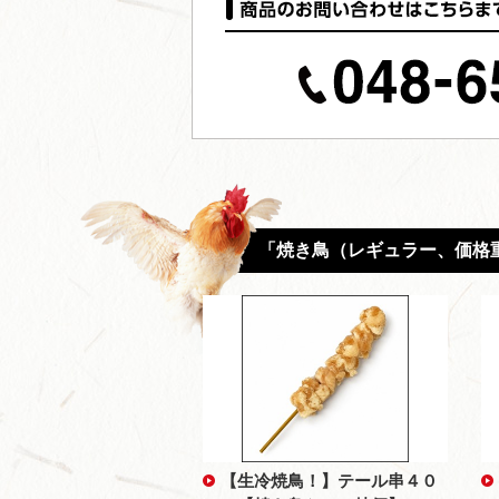
「焼き鳥（レギュラー、価格
【生冷焼鳥！】テール串４０