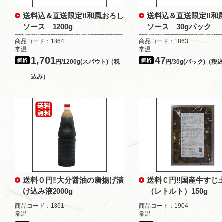
送料込＆直送限定‼和風おろし
送料込＆直送限定‼和
ソース 1200g
ソース 30gパック
商品コード：1864
商品コード：1863
常温
常温
1,701
47
円/1200g(スパウト)（税
円/30g(パック)（税
込み）
送料０円‼大分醤油の唐揚げ漬
送料０円‼国産牛すじ
け込み液2000g
（レトルト）150g
商品コード：1861
商品コード：1904
常温
常温