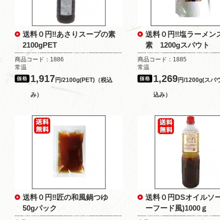
送料０円‼あさりスープの素
送料０円‼塩ラーメン
2100gPET
素 1200gスパウト
商品コード：1886
商品コード：1885
常温
常温
1,917
1,269
円/2100g(PET)（税込
円/1200g(ス
み）
込み）
送料０円‼匠の和風鍋つゆ
送料０円DSオイルソー
50gパック
ーフード風)1000ｇ