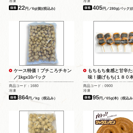
冷凍
冷凍
22
405
円／6g(個)(税込み)
円／280g(パック)
ケース特価！プチころチキン
もちもち食感と甘辛た
／1kgx10パック
味！揚げもち(１８０
商品コード：1680
商品コード：0900
冷凍
冷凍
864
95
円／kg（税込み）
円／65g(本)（税込