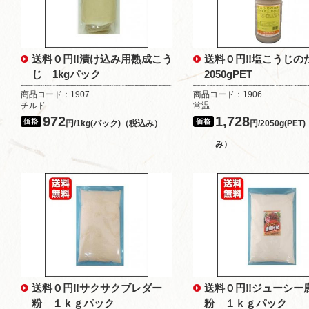
送料０円‼漬け込み用熟成こう
送料０円‼塩こうじ
じ 1kgパック
2050gPET
商品コード：1907
商品コード：1906
チルド
常温
972
1,728
円/1kg(パック)（税込み）
円/2050g(PET
み）
送料０円‼サクサクブレダー
送料０円‼ジューシー
粉 １ｋｇパック
粉 １ｋｇパック