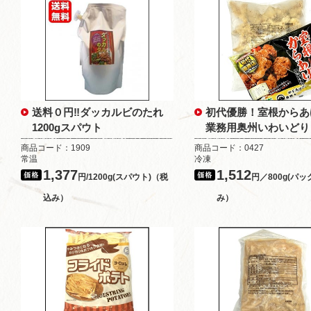
送料０円‼ダッカルビのたれ
初代優勝！室根からあげ
1200gスパウト
業務用奥州いわいどり
商品コード：1909
商品コード：0427
常温
冷凍
1,377
1,512
円/1200g(スパウト)（税
円／800g(パッ
込み）
み）