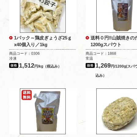
1パック～鶏皮ぎょうざ25ｇ
送料０円‼山賊焼き
x40個入り／1kg
1200gスパウト
商品コード：0306
商品コード：1868
冷凍
常温
1,512
1,269
円/kg（税込み）
円/1200g(ス
込み）