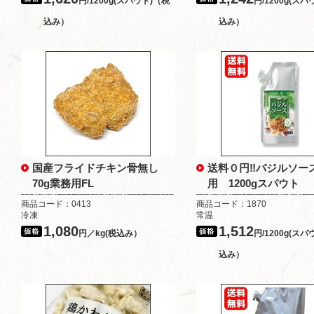
円/1200g(スパウト)（税
円/1200g(ス
込み）
込み）
国産フライドチキン骨無し
送料０円‼バジルソー
70g業務用FL
用 1200gスパウト
商品コード：0413
商品コード：1870
冷凍
常温
1,080
1,512
円／kg(税込み）
円/1200g(ス
込み）