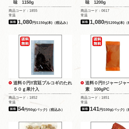
味 1150g
味 1200g
商品コード：1855
商品コード：0617
常温
常温
1,080
1,080
円/1150g(本)（税込み）
円/1200g(本
送料０円‼宮廷プルコギのたれ
送料０円‼ジャージャ
５０ｇ果汁入
素 100gPC
商品コード：1852
商品コード：1851
常温
常温
54
141
円/50g(パック)（税込み）
円/100g(パック)