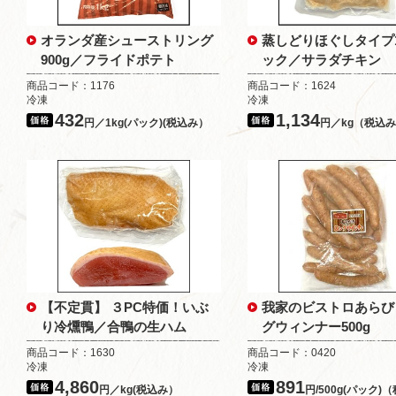
オランダ産シューストリング
蒸しどりほぐしタイプ1
900g／フライドポテト
ック／サラダチキン
商品コード：1176
商品コード：1624
冷凍
冷凍
432
1,134
円／1kg(パック)(税込み）
円／kg（税込
【不定貫】 ３PC特価！いぶ
我家のビストロあらび
り冷燻鴨／合鴨の生ハム
グウィンナー500g
商品コード：1630
商品コード：0420
冷凍
冷凍
4,860
891
円／kg(税込み）
円/500g(パック)