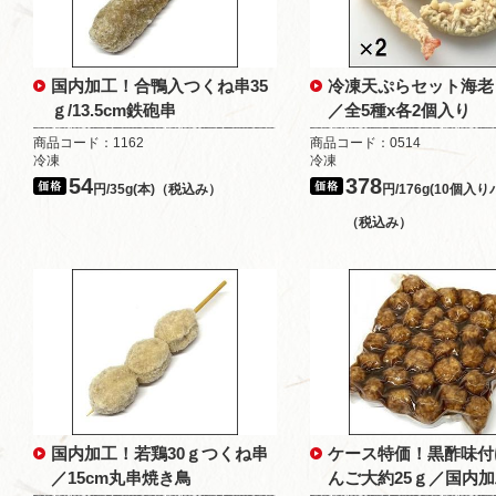
国内加工！合鴨入つくね串35
冷凍天ぷらセット海老
ｇ/13.5cm鉄砲串
／全5種x各2個入り
商品コード：1162
商品コード：0514
冷凍
冷凍
54
378
円/35g(本)（税込み）
円/176g(10個入り
（税込み）
国内加工！若鶏30ｇつくね串
ケース特価！黒酢味付
／15cm丸串焼き鳥
んご大約25ｇ／国内