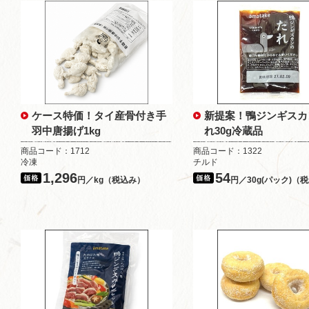
ケース特価！タイ産骨付き手
新提案！鴨ジンギスカ
羽中唐揚げ1kg
れ30g冷蔵品
商品コード：1712
商品コード：1322
冷凍
チルド
1,296
54
円／kg（税込み）
円／30g(パック)（