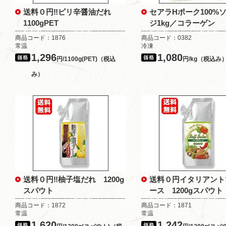
送料０円‼ピリ辛醤油だれ
セアラHポーク100%
1100gPET
ジ1kg／コラーゲン
商品コード：1876
商品コード：0382
常温
冷凍
1,296
1,080
円/1100g(PET)（税込
円/kg（税込み
み）
送料０円‼柚子塩だれ 1200g
送料０円イタリアント
スパウト
ース 1200gスパウト
商品コード：1872
商品コード：1871
常温
常温
1,620
1,242