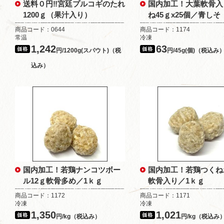
送料０円‼宮廷プルコギのたれ
国内加工！大葉軟骨入
1200ｇ（果汁入り）
ね45ｇx25個／青しそ
商品コード：0644
商品コード：1174
常温
冷凍
1,242
63
円/1200g(スパウト)（税
円/45g(個)（税込み
込み）
国内加工！若鶏ナンコツボー
国内加工！若鶏つくね
ル12ｇ軟骨多め／1ｋｇ
軟骨入り／1ｋｇ
商品コード：1172
商品コード：1171
冷凍
冷凍
1,350
1,021
円/kg（税込み）
円/kg（税込み