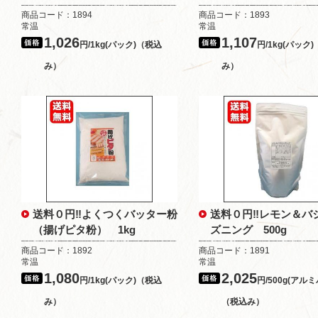
商品コード：1894
商品コード：1893
常温
常温
1,026
1,107
円/1kg(パック)（税込
円/1kg(パック
み）
み）
送料０円‼よくつくバッター粉
送料０円‼レモン＆バ
（揚げピタ粉） 1kg
ズニング 500g
商品コード：1892
商品コード：1891
常温
常温
1,080
2,025
円/1kg(パック)（税込
円/500g(アル
み）
（税込み）