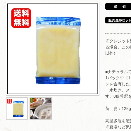
※クレジット
る場合、この
以外）
■ナチュラル
1パック中（1
ンを含有した
水炊き、スー
す。8倍希釈
荷 姿：125g
高温多湿を避
※夏場など気