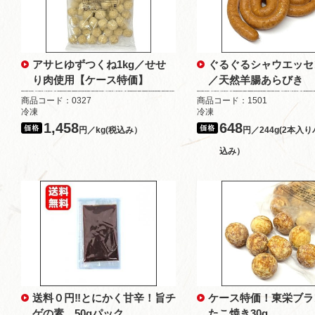
アサヒゆずつくね1kg／せせ
ぐるぐるシャウエッセン
り肉使用【ケース特価】
／天然羊腸あらびき
商品コード：0327
商品コード：1501
冷凍
冷凍
1,458
648
円／kg(税込み）
円／244g(2本入り
込み）
送料０円‼とにかく甘辛！旨チ
ケース特価！東栄ブ
ゲの素 50gパック
たこ焼き30g