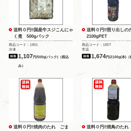
送料０円‼国産牛スジこんにゃ
送料０円‼照り出し
く煮 500gパック
2100gPET
商品コード：1901
商品コード：1857
冷凍
常温
1,107
1,674
円/500g(パック)（税込
円/2100g(本
み）
送料０円‼焼肉のたれ ごま
送料０円‼焼鳥のたれ