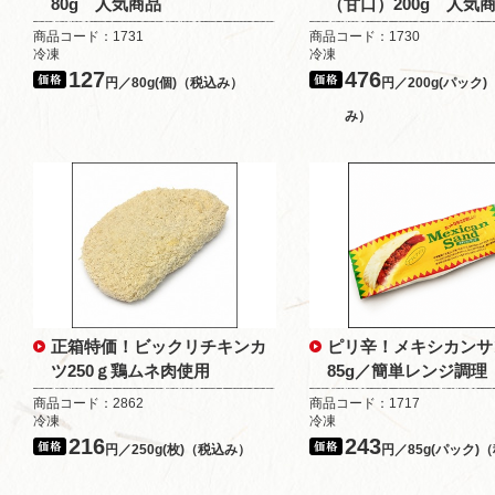
80g 人気商品
（甘口）200g 人気
商品コード：1731
商品コード：1730
冷凍
冷凍
127
476
円／80g(個)（税込み）
円／200g(パック
み）
正箱特価！ビックリチキンカ
ピリ辛！メキシカンサ
ツ250ｇ鶏ムネ肉使用
85g／簡単レンジ調理
商品コード：2862
商品コード：1717
冷凍
冷凍
216
243
円／250g(枚)（税込み）
円／85g(パック)