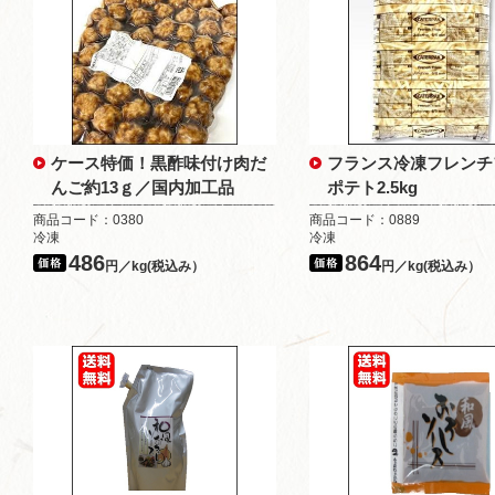
ケース特価！黒酢味付け肉だ
フランス冷凍フレンチ
んご約13ｇ／国内加工品
ポテト2.5kg
商品コード：0380
商品コード：0889
冷凍
冷凍
486
864
円／kg(税込み）
円／kg(税込み）