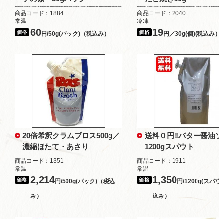
商品コード：1884
商品コード：2040
常温
冷凍
60
19
円/50g(パック)（税込み）
円／30g(個)(税込み
20倍希釈クラムブロス500g／
送料０円‼バター醤
濃縮ほたて・あさり
1200gスパウト
商品コード：1351
商品コード：1911
常温
常温
2,214
1,350
円/500g(パック)（税込
円/1200g(ス
み）
込み）