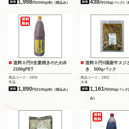
1,998
438
円/2000g(本)（税込み）
円/150g(パック)
送料０円‼生姜焼きのたれB
送料０円‼国産牛スジ
2100gPET
き 500gパック
商品コード：1859
商品コード：1902
常温
冷凍
1,890
1,161
円/2100g(本)（税込み）
円/500g(パッ
み）