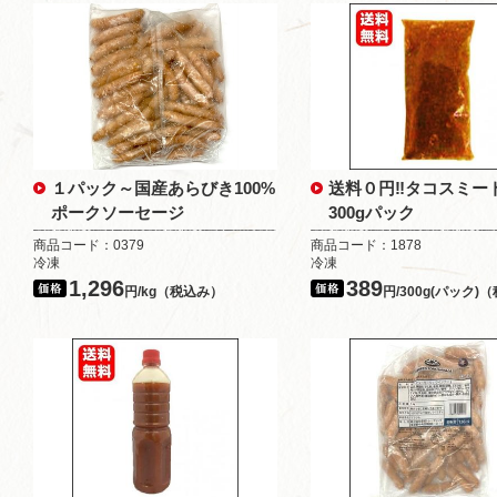
１パック～国産あらびき100%
送料０円‼タコスミ
ポークソーセージ
300gパック
商品コード：0379
商品コード：1878
冷凍
冷凍
1,296
389
円/kg（税込み）
円/300g(パック)