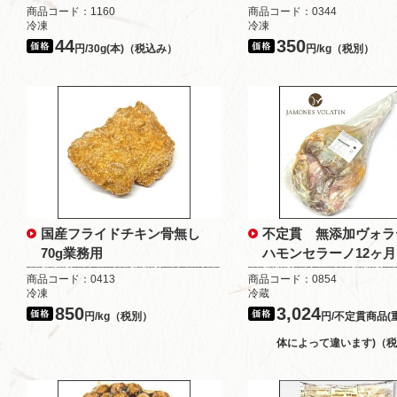
商品コード：1160
商品コード：0344
冷凍
冷凍
44
350
円/30g(本)（税込み）
円/kg（税別）
国産フライドチキン骨無し
不定貫 無添加ヴォラ
70g業務用
ハモンセラーノ12ヶ月
商品コード：0413
商品コード：0854
冷凍
冷蔵
850
3,024
円/kg（税別）
円/不定貫商品(
体によって違います)（