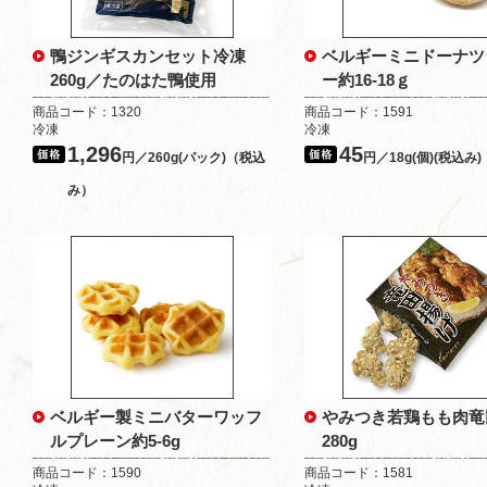
鴨ジンギスカンセット冷凍
ベルギーミニドーナツ
260g／たのはた鴨使用
ー約16-18ｇ
商品コード：1320
商品コード：1591
冷凍
冷凍
1,296
45
円／260g(パック)（税込
円／18g(個)(税込み)
み）
ベルギー製ミニバターワッフ
やみつき若鶏もも肉竜
ルプレーン約5-6g
280g
商品コード：1590
商品コード：1581