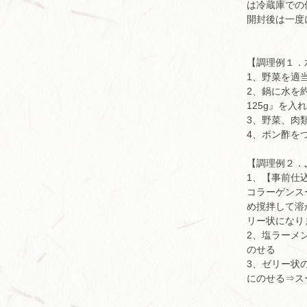
は冷蔵庫での
開封後は一度
【調理例１．
1、野菜を適
2、鍋に水を
125g』を入
3、野菜、肉
4、ポン酢を
【調理例２．
1、【事前仕
コラーゲンス
め撹拌して溶
リー状になり
2、塩ラーメ
のせる
3、ゼリー状
にのせる⇒ス