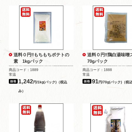
送料０円‼もちもちポテトの
送料０円‼鶏白湯味
素 1kgパック
70gパック
商品コード：1889
商品コード：1888
常温
常温
1,242
91
円/1kg(パック)（税込
円/70g(パック)（税
み）