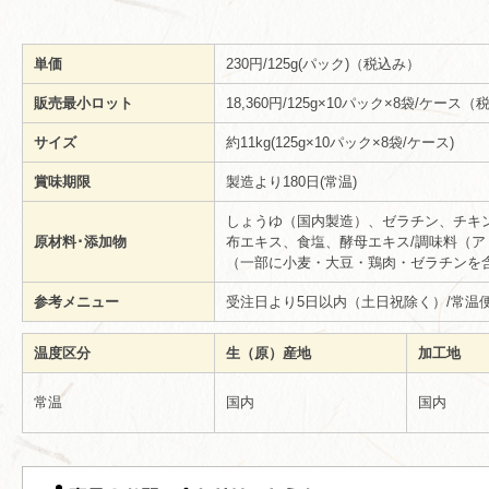
単価
230円/125g(パック)（税込み）
販売最小ロット
18,360円/125g×10パック×8袋/ケース
サイズ
約11kg(125g×10パック×8袋/ケース)
賞味期限
製造より180日(常温)
しょうゆ（国内製造）、ゼラチン、チキ
原材料･添加物
布エキス、食塩、酵母エキス/調味料（
（一部に小麦・大豆・鶏肉・ゼラチンを
参考メニュー
受注日より5日以内（土日祝除く）/常温
温度区分
生（原）産地
加工地
常温
国内
国内