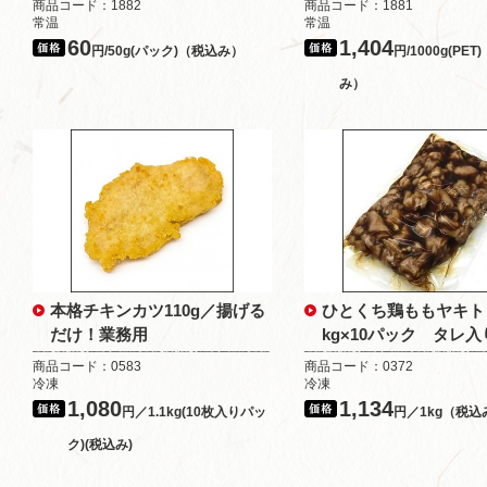
商品コード：1882
商品コード：1881
常温
常温
60
1,404
円/50g(パック)（税込み）
円/1000g(PET
み）
本格チキンカツ110g／揚げる
ひとくち鶏ももヤキト
だけ！業務用
kg×10パック タレ入
商品コード：0583
商品コード：0372
冷凍
冷凍
1,080
1,134
円／1.1kg(10枚入りパッ
円／1kg（税込
ク)(税込み)