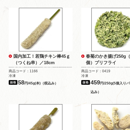
国内加工！若鶏チキン棒45ｇ
春菊のかき揚げ250g（5
（つくね串）／18cm
個）プリフライ
商品コード：1166
商品コード：0419
冷凍
冷凍
58
459
円/45g(本)（税込み）
円/250g(5個入り
込み）