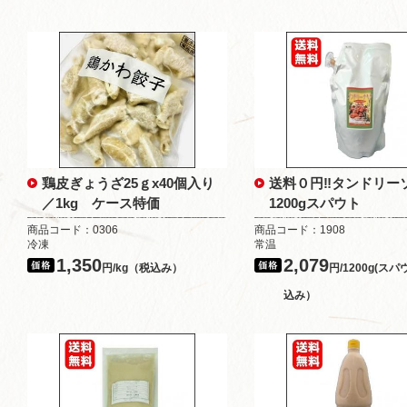
鶏皮ぎょうざ25ｇx40個入り
送料０円‼タンドリ
／1kg ケース特価
1200gスパウト
商品コード：0306
商品コード：1908
冷凍
常温
1,350
2,079
円/kg（税込み）
円/1200g(ス
込み）