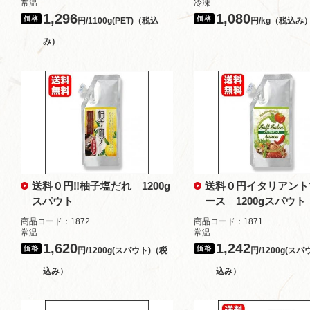
常温
冷凍
1,296
1,080
円/1100g(PET)（税込
円/kg（税込み
み）
送料０円‼柚子塩だれ 1200g
送料０円イタリアント
スパウト
ース 1200gスパウト
商品コード：1872
商品コード：1871
常温
常温
1,620
1,242
円/1200g(スパウト)（税
円/1200g(ス
込み）
込み）