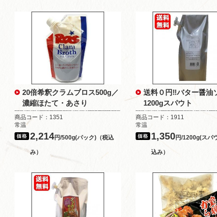
20倍希釈クラムブロス500g／
送料０円‼バター醤
濃縮ほたて・あさり
1200gスパウト
商品コード：1351
商品コード：1911
常温
常温
2,214
1,350
円/500g(パック)（税込
円/1200g(ス
み）
込み）