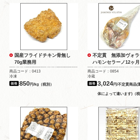
国産フライドチキン骨無し
不定貫 無添加ヴォラ
70g業務用
ハモンセラーノ12ヶ月
商品コード：0413
商品コード：0854
冷凍
冷蔵
850
3,024
円/kg（税別）
円/不定貫商品(
体によって違います)（