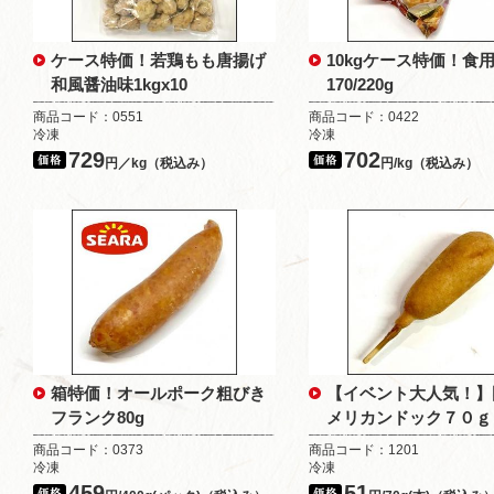
ケース特価！若鶏もも唐揚げ
10kgケース特価！食
和風醤油味1kgx10
170/220g
商品コード：0551
商品コード：0422
冷凍
冷凍
729
702
円／kg（税込み）
円/kg（税込み）
箱特価！オールポーク粗びき
【イベント大人気！】
フランク80g
メリカンドック７０ｇ
商品コード：0373
商品コード：1201
冷凍
冷凍
459
51