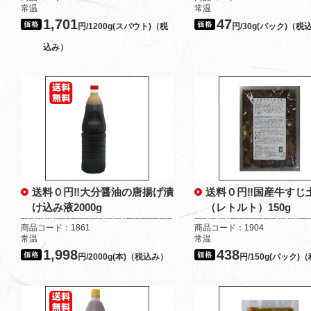
常温
常温
1,701
47
円/1200g(スパウト)（税
円/30g(パック)（税
込み）
送料０円‼大分醤油の唐揚げ漬
送料０円‼国産牛すじ
け込み液2000g
（レトルト）150g
商品コード：1861
商品コード：1904
常温
常温
1,998
438
円/2000g(本)（税込み）
円/150g(パック)