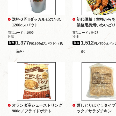
送料０円‼ダッカルビのたれ
初代優勝！室根からあげ
1200gスパウト
業務用奥州いわいどり
商品コード：1909
商品コード：0427
常温
冷凍
1,377
1,512
円/1200g(スパウト)（税
円／800g(パッ
込み）
み）
オランダ産シューストリング
蒸しどりほぐしタイプ1
900g／フライドポテト
ック／サラダチキン