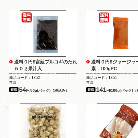
送料０円‼宮廷プルコギのたれ
送料０円‼ジャージャ
５０ｇ果汁入
素 100gPC
商品コード：1852
商品コード：1851
常温
常温
54
141
円/50g(パック)（税込み）
円/100g(パック)