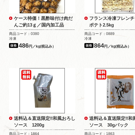
ケース特価！黒酢味付け肉だ
フランス冷凍フレンチ
んご約13ｇ／国内加工品
ポテト2.5kg
商品コード：0380
商品コード：0889
冷凍
冷凍
486
864
円／kg(税込み）
円／kg(税込み）
送料込＆直送限定‼和風おろし
送料込＆直送限定‼和
ソース 1200g
ソース 30gパック
商品コード：1864
商品コード：1863