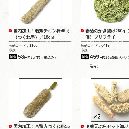
国内加工！若鶏チキン棒45ｇ
春菊のかき揚げ250g（5
（つくね串）／18cm
個）プリフライ
商品コード：1166
商品コード：0419
冷凍
冷凍
58
459
円/45g(本)（税込み）
円/250g(5個入り
込み）
国内加工！合鴨入つくね串35
冷凍天ぷらセット海老