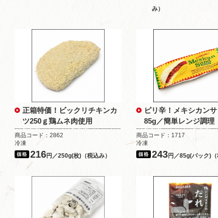
み）
正箱特価！ビックリチキンカ
ピリ辛！メキシカンサ
ツ250ｇ鶏ムネ肉使用
85g／簡単レンジ調理
商品コード：2862
商品コード：1717
冷凍
冷凍
216
243
円／250g(枚)（税込み）
円／85g(パック)