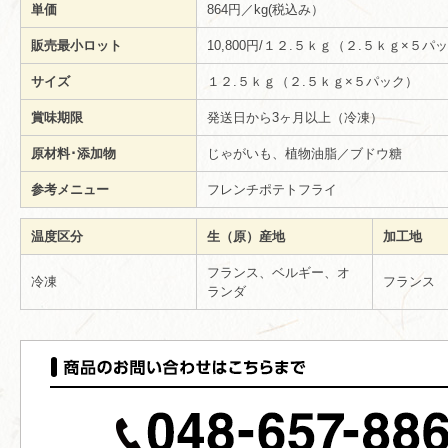
単価
864円／kg(税込み）
販売最小ロット
10,800円/１２.５ｋｇ（２.５ｋｇ×５
サイズ
１２.５ｋｇ（２.５ｋｇ×５パック）
賞味期限
発送日から3ヶ月以上（冷凍）
原材料･添加物
じゃがいも、植物油脂／ブドウ糖
参考メニュー
フレンチポテトフライ
温度区分
生（原）産地
加工地
フランス、ベルギー、オ
冷凍
フランス
ランダ