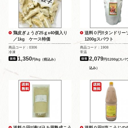
鶏皮ぎょうざ25ｇx40個入り
送料０円‼タンドリ
／1kg ケース特価
1200gスパウト
商品コード：0306
商品コード：1908
冷凍
常温
1,350
2,079
円/kg（税込み）
円/1200g(ス
込み）
送料０円‼漬け込み用熟成こう
送料０円‼塩こうじ