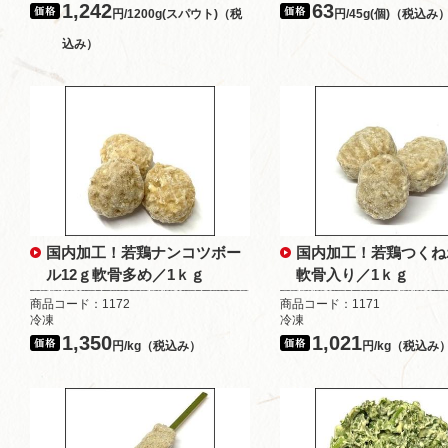
1,242
63
円/1200g(スパウト)（税
円/45g(個)（税込み
込み）
国内加工！若鶏ナンコツボー
国内加工！若鶏つくね
ル12ｇ軟骨多め／1ｋｇ
軟骨入り／1ｋｇ
商品コード：1172
商品コード：1171
冷凍
冷凍
1,350
1,021
円/kg（税込み）
円/kg（税込み