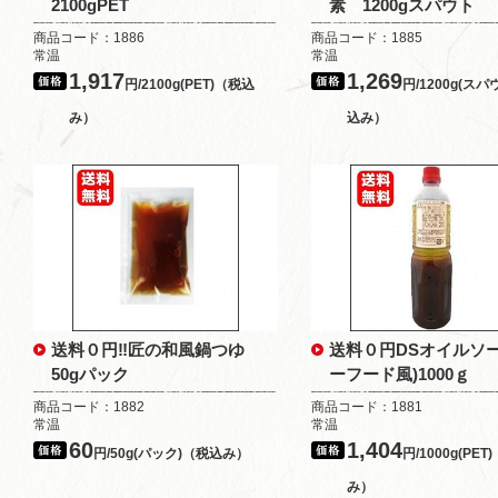
2100gPET
素 1200gスパウト
商品コード：1886
商品コード：1885
常温
常温
1,917
1,269
円/2100g(PET)（税込
円/1200g(ス
み）
込み）
送料０円‼匠の和風鍋つゆ
送料０円DSオイルソー
50gパック
ーフード風)1000ｇ
商品コード：1882
商品コード：1881
常温
常温
60
1,404
円/50g(パック)（税込み）
円/1000g(PET
み）