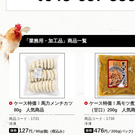
「業務用・加工品」商品一覧
ケース特価！馬力メンチカツ
ケース特価！馬モツ煮
80g 人気商品
（甘口）200g 人気
商品コード：1731
商品コード：1730
冷凍
冷凍
127
476
円／80g(個)（税込み）
円／200g(パック