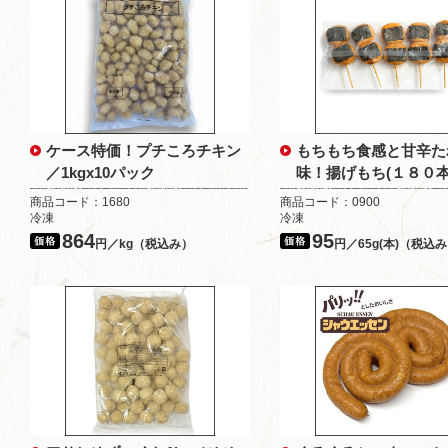
ケース特価！プチころチキン
もちもち食感と甘辛た
／1kgx10パック
味！揚げもち(１８０
商品コード：1680
商品コード：0900
冷凍
冷凍
864
95
円／kg（税込み）
円／65g(本)（税込