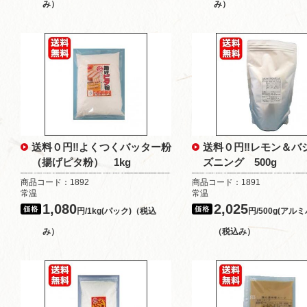
み）
み）
送料０円‼よくつくバッター粉
送料０円‼レモン＆バ
（揚げピタ粉） 1kg
ズニング 500g
商品コード：1892
商品コード：1891
常温
常温
1,080
2,025
円/1kg(パック)（税込
円/500g(アル
み）
（税込み）