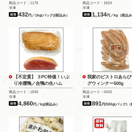
商品コード：1176
商品コード：1624
冷凍
冷凍
432
1,134
円／1kg(パック)(税込み）
円／kg（税込
【不定貫】 ３PC特価！いぶ
我家のビストロあらび
り冷燻鴨／合鴨の生ハム
グウィンナー500g
商品コード：1630
商品コード：0420
冷凍
冷凍
4,860
891
円／kg(税込み）
円/500g(パック)