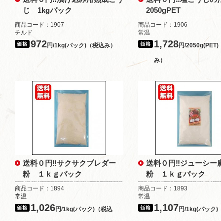
じ 1kgパック
2050gPET
商品コード：1907
商品コード：1906
チルド
常温
972
1,728
円/1kg(パック)（税込み）
円/2050g(PET
み）
送料０円‼サクサクブレダー
送料０円‼ジューシー
粉 １ｋｇパック
粉 １ｋｇパック
商品コード：1894
商品コード：1893
常温
常温
1,026
1,107
円/1kg(パック)（税込
円/1kg(パック