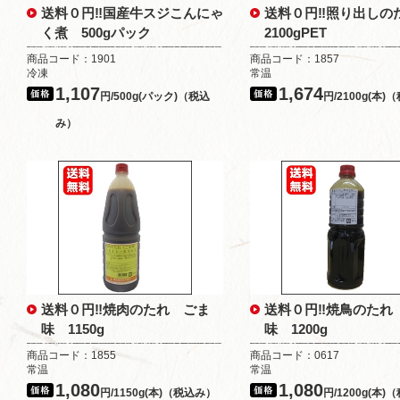
送料０円‼国産牛スジこんにゃ
送料０円‼照り出し
く煮 500gパック
2100gPET
商品コード：1901
商品コード：1857
冷凍
常温
1,107
1,674
円/500g(パック)（税込
円/2100g(本
み）
送料０円‼焼肉のたれ ごま
送料０円‼焼鳥のたれ
味 1150g
味 1200g
商品コード：1855
商品コード：0617
常温
常温
1,080
1,080
円/1150g(本)（税込み）
円/1200g(本