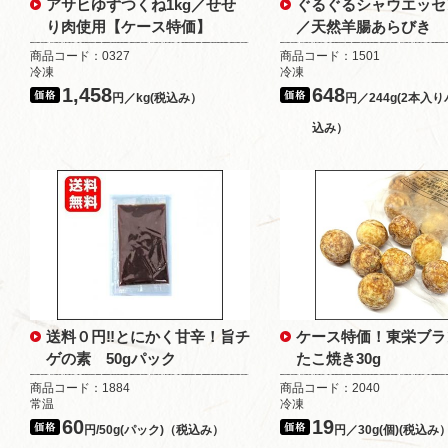
アサヒゆずつくね1kg／せせ
ぐるぐるシャウエッセン
り肉使用【ケース特価】
／天然羊腸あらびき
商品コード：0327
商品コード：1501
冷凍
冷凍
1,458
648
円／kg(税込み）
円／244g(2本入り
込み）
送料０円‼とにかく甘辛！旨チ
ケース特価！東栄ブ
ゲの素 50gパック
たこ焼き30g
商品コード：1884
商品コード：2040
常温
冷凍
60
19
円/50g(パック)（税込み）
円／30g(個)(税込み