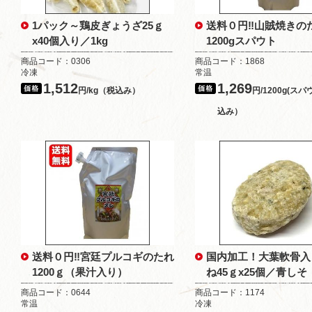
1パック～鶏皮ぎょうざ25ｇ
送料０円‼山賊焼き
x40個入り／1kg
1200gスパウト
商品コード：0306
商品コード：1868
冷凍
常温
1,512
1,269
円/kg（税込み）
円/1200g(ス
込み）
送料０円‼宮廷プルコギのたれ
国内加工！大葉軟骨入
1200ｇ（果汁入り）
ね45ｇx25個／青しそ
商品コード：0644
商品コード：1174
常温
冷凍