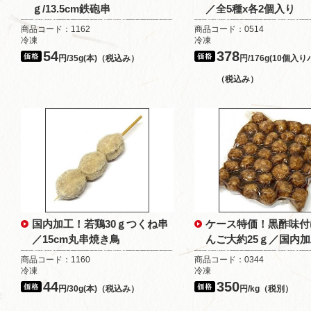
ｇ/13.5cm鉄砲串
／全5種x各2個入り
商品コード：1162
商品コード：0514
冷凍
冷凍
54
378
円/35g(本)（税込み）
円/176g(10個入り
（税込み）
国内加工！若鶏30ｇつくね串
ケース特価！黒酢味付
／15cm丸串焼き鳥
んご大約25ｇ／国内
商品コード：1160
商品コード：0344
冷凍
冷凍
44
350
円/30g(本)（税込み）
円/kg（税別）