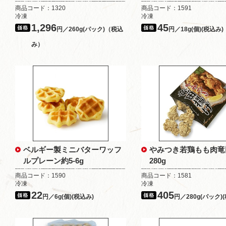
商品コード：1320
商品コード：1591
冷凍
冷凍
1,296
45
円／260g(パック)（税込
円／18g(個)(税込み)
み）
ベルギー製ミニバターワッフ
やみつき若鶏もも肉竜
ルプレーン約5-6g
280g
商品コード：1590
商品コード：1581
冷凍
冷凍
22
405
円／6g(個)(税込み)
円／280g(パック)