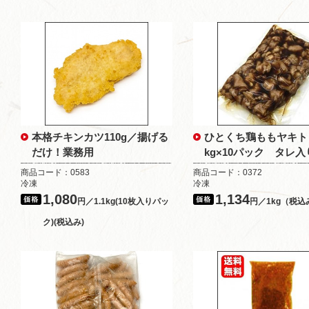
本格チキンカツ110g／揚げる
ひとくち鶏ももヤキト
だけ！業務用
kg×10パック タレ入
商品コード：0583
商品コード：0372
冷凍
冷凍
1,080
1,134
円／1.1kg(10枚入りパッ
円／1kg（税込
ク)(税込み)