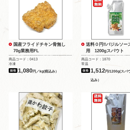
国産フライドチキン骨無し
送料０円‼バジルソー
70g業務用FL
用 1200gスパウト
商品コード：0413
商品コード：1870
冷凍
常温
1,080
1,512
円／kg(税込み）
円/1200g(ス
込み）