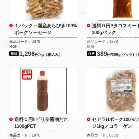
１パック～国産あらびき100%
送料０円‼タコスミ
ポークソーセージ
300gパック
商品コード：0379
商品コード：1878
冷凍
冷凍
1,296
389
円/kg（税込み）
円/300g(パック)
送料０円‼ピリ辛醤油だれ
セアラHポーク100%
1100gPET
ジ1kg／コラーゲン
商品コード：1876
商品コード：0382