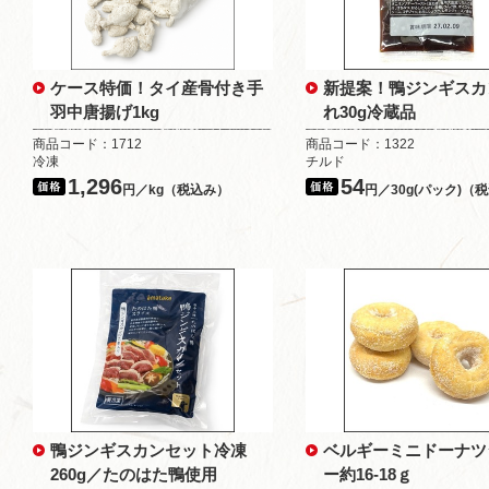
ケース特価！タイ産骨付き手
新提案！鴨ジンギスカ
羽中唐揚げ1kg
れ30g冷蔵品
商品コード：1712
商品コード：1322
冷凍
チルド
1,296
54
円／kg（税込み）
円／30g(パック)（
鴨ジンギスカンセット冷凍
ベルギーミニドーナツ
260g／たのはた鴨使用
ー約16-18ｇ