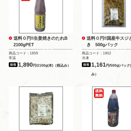
送料０円‼生姜焼きのたれB
送料０円‼国産牛スジ
2100gPET
き 500gパック
商品コード：1859
商品コード：1902
常温
冷凍
1,890
1,161
円/2100g(本)（税込み）
円/500g(パッ
み）