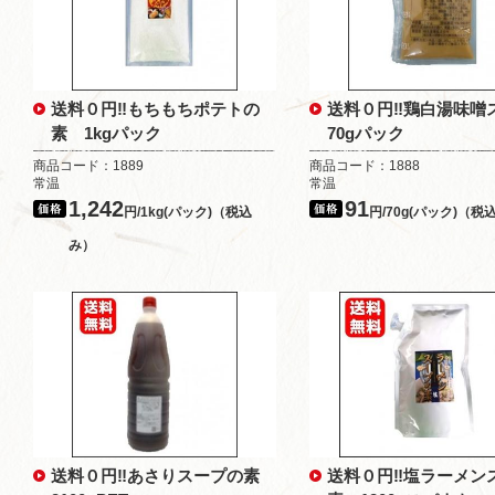
送料０円‼もちもちポテトの
送料０円‼鶏白湯味
素 1kgパック
70gパック
商品コード：1889
商品コード：1888
常温
常温
1,242
91
円/1kg(パック)（税込
円/70g(パック)（税
み）
送料０円‼あさりスープの素
送料０円‼塩ラーメン