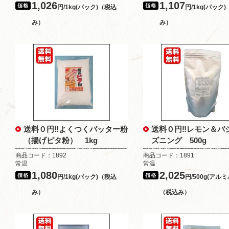
1,026
1,107
円/1kg(パック)（税込
円/1kg(パック
み）
み）
送料０円‼よくつくバッター粉
送料０円‼レモン＆バ
（揚げピタ粉） 1kg
ズニング 500g
商品コード：1892
商品コード：1891
常温
常温
1,080
2,025
円/1kg(パック)（税込
円/500g(アル
み）
（税込み）