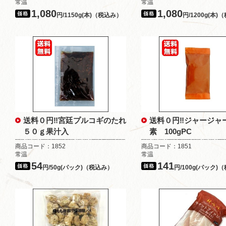
常温
常温
1,080
1,080
円/1150g(本)（税込み）
円/1200g(本
送料０円‼宮廷プルコギのたれ
送料０円‼ジャージャ
５０ｇ果汁入
素 100gPC
商品コード：1852
商品コード：1851
常温
常温
54
141
円/50g(パック)（税込み）
円/100g(パック)