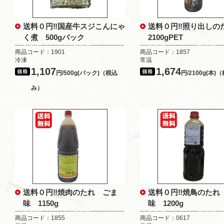
送料０円‼国産牛スジこんにゃ
送料０円‼照り出し
く煮 500gパック
2100gPET
商品コード：1901
商品コード：1857
冷凍
常温
1,107
1,674
円/500g(パック)（税込
円/2100g(本
み）
送料０円‼焼肉のたれ ごま
送料０円‼焼鳥のたれ
味 1150g
味 1200g
商品コード：1855
商品コード：0617