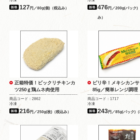
冷凍
冷凍
127
476
円／80g(個)（税込み）
円／200g(パック
み）
正箱特価！ビックリチキンカ
ピリ辛！メキシカンサ
ツ250ｇ鶏ムネ肉使用
85g／簡単レンジ調理
商品コード：2862
商品コード：1717
冷凍
冷凍
216
243
円／250g(枚)（税込み）
円／85g(パック)