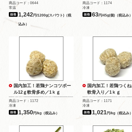
商品コード：0644
商品コード：1174
常温
冷凍
1,242
63
円/1200g(スパウト)（税
円/45g(個)（税込み
込み）
国内加工！若鶏ナンコツボー
国内加工！若鶏つくね
ル12ｇ軟骨多め／1ｋｇ
軟骨入り／1ｋｇ
商品コード：1172
商品コード：1171
冷凍
冷凍
1,350
1,021
円/kg（税込み）
円/kg（税込み