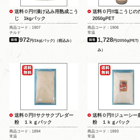
送料０円‼漬け込み用熟成こう
送料０円‼塩こうじ
じ 1kgパック
2050gPET
商品コード：1907
商品コード：1906
チルド
常温
972
1,728
円/1kg(パック)（税込み）
円/2050g(PET
み）
送料０円‼サクサクブレダー
送料０円‼ジューシー
粉 １ｋｇパック
粉 １ｋｇパック
商品コード：1894
商品コード：1893
常温
常温