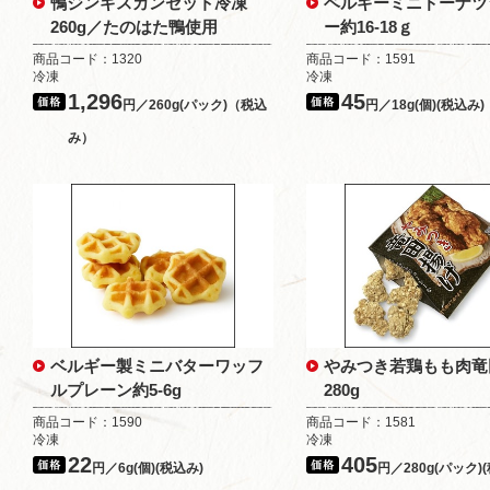
鴨ジンギスカンセット冷凍
ベルギーミニドーナツ
260g／たのはた鴨使用
ー約16-18ｇ
商品コード：1320
商品コード：1591
冷凍
冷凍
1,296
45
円／260g(パック)（税込
円／18g(個)(税込み)
み）
ベルギー製ミニバターワッフ
やみつき若鶏もも肉竜
ルプレーン約5-6g
280g
商品コード：1590
商品コード：1581
冷凍
冷凍
22
405
円／6g(個)(税込み)
円／280g(パック)