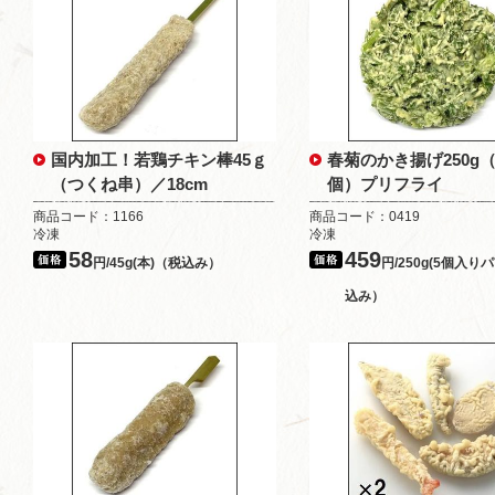
国内加工！若鶏チキン棒45ｇ
春菊のかき揚げ250g（5
（つくね串）／18cm
個）プリフライ
商品コード：1166
商品コード：0419
冷凍
冷凍
58
459
円/45g(本)（税込み）
円/250g(5個入り
込み）