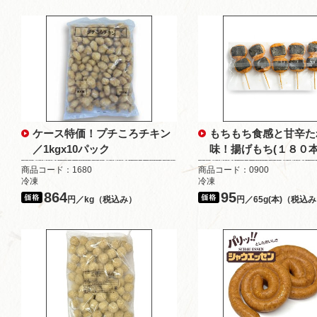
ケース特価！プチころチキン
もちもち食感と甘辛た
／1kgx10パック
味！揚げもち(１８０
商品コード：1680
商品コード：0900
冷凍
冷凍
864
95
円／kg（税込み）
円／65g(本)（税込