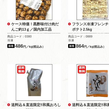
ケース特価！黒酢味付け肉だ
フランス冷凍フレンチ
んご約13ｇ／国内加工品
ポテト2.5kg
商品コード：0380
商品コード：0889
冷凍
冷凍
486
864
円／kg(税込み）
円／kg(税込み）
送料込＆直送限定‼和風おろし
送料込＆直送限定‼和