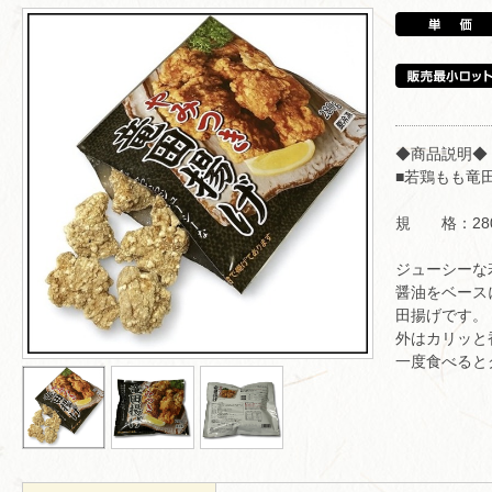
◆商品説明◆
■若鶏もも竜田
規 格：280
ジューシーな
醤油をベース
田揚げです。
外はカリッと
一度食べると