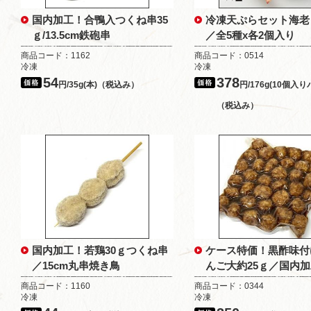
国内加工！合鴨入つくね串35
冷凍天ぷらセット海老
ｇ/13.5cm鉄砲串
／全5種x各2個入り
商品コード：1162
商品コード：0514
冷凍
冷凍
54
378
円/35g(本)（税込み）
円/176g(10個入り
（税込み）
国内加工！若鶏30ｇつくね串
ケース特価！黒酢味付
／15cm丸串焼き鳥
んご大約25ｇ／国内
商品コード：1160
商品コード：0344
冷凍
冷凍