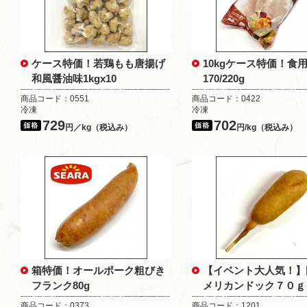
ケース特価！若鶏もも唐揚げ
10kgケース特価！食
和風醤油味1kgx10
170/220g
商品コード：0551
商品コード：0422
冷凍
冷凍
729
702
円／kg（税込み）
円/kg（税込み）
箱特価！オールポーク粗びき
【イベント大人気！】
フランク80g
メリカンドック７０ｇ
商品コード：0373
商品コード：1201