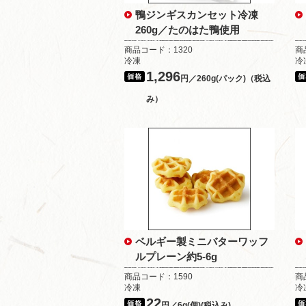
鴨ジンギスカンセット冷凍
260g／たのはた鴨使用
商品コード：1320
商
冷凍
冷
1,296
円／260g(パック)（税込
み）
ベルギー製ミニバターワッフ
ルプレーン約5-6g
商品コード：1590
商
冷凍
冷
22
円／6g(個)(税込み)