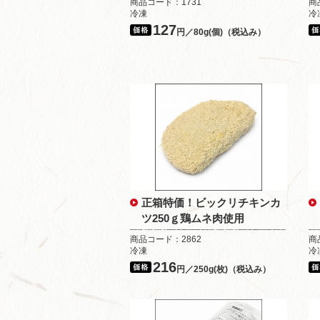
商品コード：1731
商
冷凍
冷
127
円／80g(個)（税込み）
正箱特価！ビックリチキンカ
ツ250ｇ鶏ムネ肉使用
商品コード：2862
商
冷凍
冷
216
円／250g(枚)（税込み）