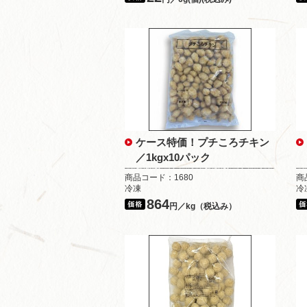
ケース特価！プチころチキン
／1kgx10パック
商品コード：1680
商
冷凍
冷
864
円／kg（税込み）