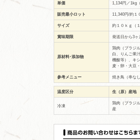
単価
1,134円／1k
販売最小ロット
11,340円
サイズ
約１０ｋｇ（１
賞味期限
発送日から3ヶ
鶏肉（ブラジ
白、りんご果
原材料･添加物
機酸等）、キ
麦・卵・大豆
参考メニュー
焼き鳥（串な
温度区分
生（原）産地
鶏肉（ブラジ
冷凍
産