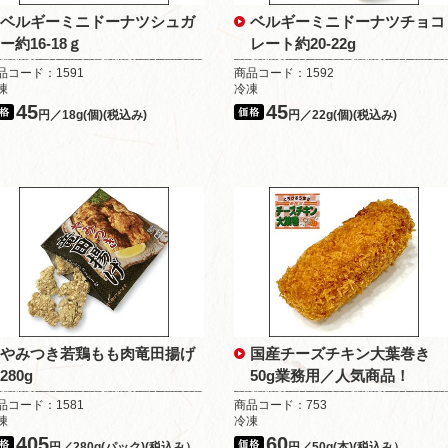
ベルギーミニドーナツシュガ
ベルギーミニドーナツチョコ
ー約16-18ｇ
レート約20-22g
品コード：1591
商品コード：1592
凍
冷凍
45
45
円／18g(個)(税込み)
円／22g(個)(税込み)
やみつき若鶏もも肉竜田揚げ
国産チーズチキン大葉巻き
280g
50g業務用／人気商品！
品コード：1581
商品コード：753
凍
冷凍
405
60
円／280g(パック)(税込み）
円／50g(本)(税込み）