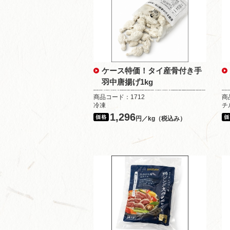
ケース特価！タイ産骨付き手
羽中唐揚げ1kg
商品コード：1712
商
冷凍
チ
1,296
円／kg（税込み）