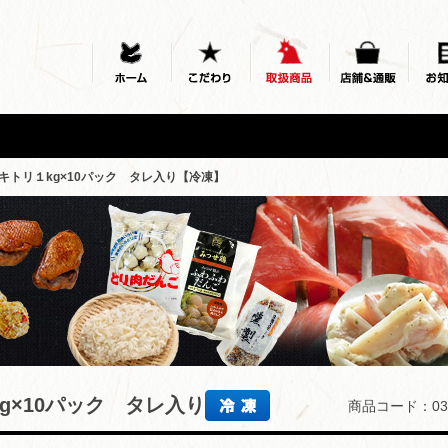
キトリ１kg×10パック タレ入り【冷凍】
g×10パック タレ入り
商品コード：03