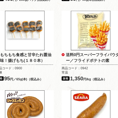
もちもち食感と甘辛たれ醤油
送料0円スーパーフライパウ
味！揚げもち(１８０本）
ー／フライドポテトの素
品コード：0900
商品コード：0942
凍
常温
95
1,350
円／65g(本)（税込み）
円/kg（税込み）