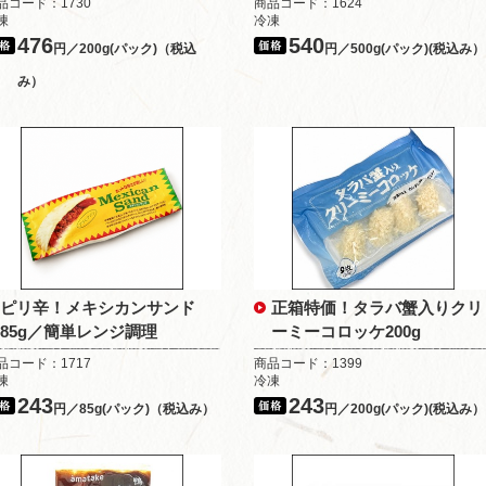
品コード：1730
商品コード：1624
凍
冷凍
476
540
円／200g(パック)（税込
円／500g(パック)(税込み）
み）
ピリ辛！メキシカンサンド
正箱特価！タラバ蟹入りクリ
85g／簡単レンジ調理
ーミーコロッケ200g
品コード：1717
商品コード：1399
凍
冷凍
243
243
円／85g(パック)（税込み）
円／200g(パック)(税込み）