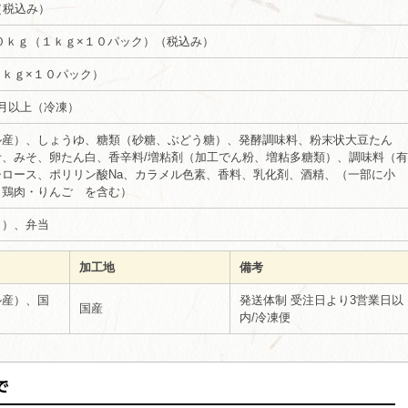
g（税込み）
/約１０ｋｇ（１ｋｇ×１０パック）（税込み）
ｋｇ×１０パック）
月以上（冷凍）
ル産）、しょうゆ、糖類（砂糖、ぶどう糖）、発酵調味料、粉末状大豆たん
汁、みそ、卵たん白、香辛料/増粘剤（加工でん粉、増粘多糖類）、調味料（有
シロース、ポリリン酸Na、カラメル色素、香料、乳化剤、酒精、（一部に小
・鶏肉・りんご を含む）
し）、弁当
加工地
備考
ル産）、国
発送体制 受注日より3営業日以
国産
内/冷凍便