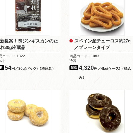
新提案！鴨ジンギスカンのた
スペイン産チューロス約27g
れ30g冷蔵品
／プレーンタイプ
品コード：1322
商品コード：1083
ルド
冷凍
54
4,320
円／30g(パック)（税込み）
円／4kg(ケース)（税込
み）