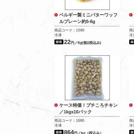
ベルギー製ミニバターワッフ
ルプレーン約5-6g
商品コード：1590
商
冷凍
冷
22
円／6g(個)(税込み)
ケース特価！プチころチキン
／1kgx10パック
商品コード：1680
商
冷凍
冷
864
円／kg（税込み）