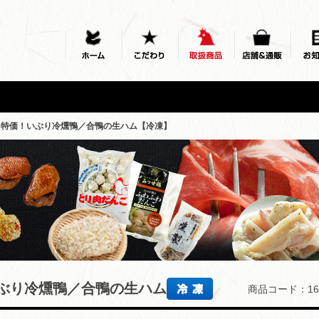
ス特価！いぶり冷燻鴨／合鴨の生ハム【冷凍】
いぶり冷燻鴨／合鴨の生ハム
商品コード：16