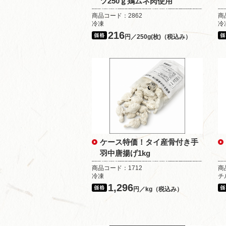
ツ250ｇ鶏ムネ肉使用
商品コード：2862
商
冷凍
冷
216
円／250g(枚)（税込み）
ケース特価！タイ産骨付き手
羽中唐揚げ1kg
商品コード：1712
商
冷凍
チ
1,296
円／kg（税込み）