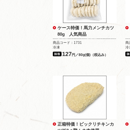
ケース特価！馬力メンチカツ
80g 人気商品
商品コード：1731
商
冷凍
冷
127
円／80g(個)（税込み）
正箱特価！ビックリチキンカ