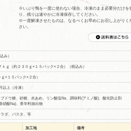
※いぶり鴨を一度に使わない場合、冷凍のまま必要分だけを
り、残りは速やかに冷凍保存してください。
※一度解凍させたものは、なるべくお早めにお召し上がりく
さい。
(税込み）
／*約７ｋｇ（約２３０ｇ×１５パック×２合）（税込み）
3０ｇ×１５パック×２合）
月以上（冷凍）
ブドウ糖、砂糖、水あめ、リン酸塩Na、調味料(アミノ酸)、酸化防止剤
剤(亜硝酸Na)、香辛料抽出物
サラダ、パスタ、等
加工地
備考