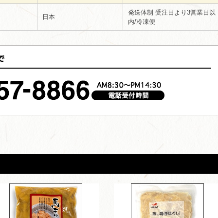
発送体制 受注日より3営業日以
日本
内/冷凍便