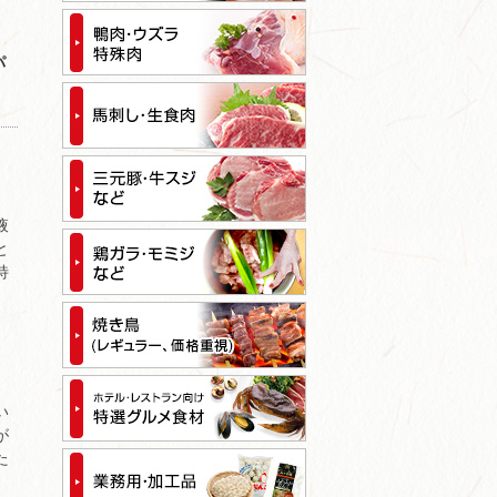
パ
液
と
特
い
が
た