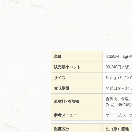
単価
4,320円／kg
販売最小ロット
30,240円
サイズ
約7kg（約２
賞味期限
発送日から3ヶ
合鴨肉、食塩、
原材料･添加物
(V.C)、発色
参考メニュー
オードブル、
温度区分
生（原）産地