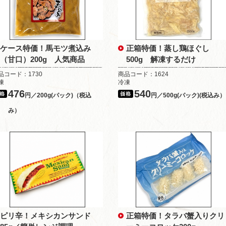
ケース特価！馬モツ煮込み
正箱特価！蒸し鶏ほぐし
（甘口）200g 人気商品
500g 解凍するだけ
品コード：1730
商品コード：1624
凍
冷凍
476
540
円／200g(パック)（税込
円／500g(パック)(税込み）
み）
ピリ辛！メキシカンサンド
正箱特価！タラバ蟹入りクリ