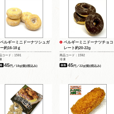
ベルギーミニドーナツシュガ
ベルギーミニドーナツチョコ
ー約16-18ｇ
レート約20-22g
品コード：1591
商品コード：1592
凍
冷凍
45
45
円／18g(個)(税込み)
円／22g(個)(税込み)