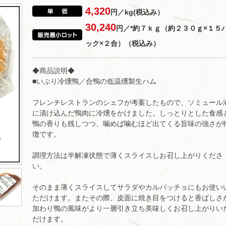
4,320
円／kg(税込み）
30,240
円／*約７ｋｇ（約２３０ｇ×１５
ック×２合）（税込み）
◆商品説明◆
■いぶり冷燻鴨／合鴨の低温燻製生ハム
フレンチレストランのシェフが考案したもので、ソミュール
に漬け込んだ鴨肉に冷燻をかけました。しっとりとした食感
鴨の香りも残しつつ、噛めば噛むほど出てくる旨味の強さが
徴です。
調理方法は半解凍状態で薄くスライスしお召し上がりくださ
い。
そのまま薄くスライスしてサラダやカルパッチョにもお使い
ただけます。またその際、皮面に焼き目をつけると香ばしさ
加わり鴨の風味がより一層引き立ち美味しくお召し上がりい
だけます。