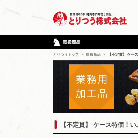
とりつうトップ
>
取扱商品
>
【不定貫】 ケー
【不定貫】 ケース特価！