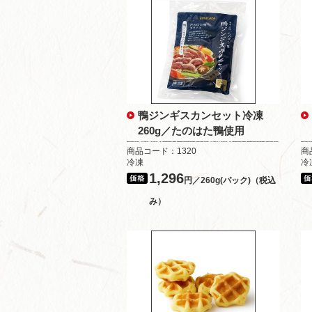
鴨ジンギスカンセット冷凍
260g／たのはた鴨使用
商品コード：1320
商
冷凍
冷
1,296
円／260g(パック)（税込
み）