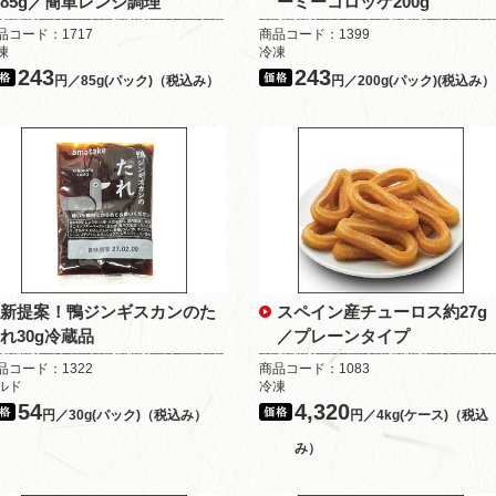
85g／簡単レンジ調理
ーミーコロッケ200g
品コード：1717
商品コード：1399
凍
冷凍
243
243
円／85g(パック)（税込み）
円／200g(パック)(税込み）
新提案！鴨ジンギスカンのた
スペイン産チューロス約27g
れ30g冷蔵品
／プレーンタイプ
品コード：1322
商品コード：1083
ルド
冷凍
54
4,320
円／30g(パック)（税込み）
円／4kg(ケース)（税込
み）