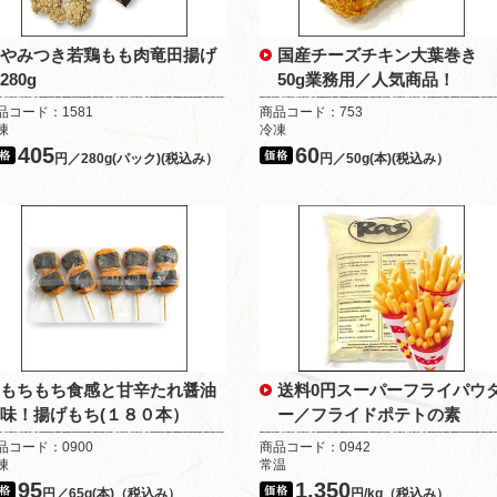
やみつき若鶏もも肉竜田揚げ
国産チーズチキン大葉巻き
280g
50g業務用／人気商品！
品コード：1581
商品コード：753
凍
冷凍
405
60
円／280g(パック)(税込み）
円／50g(本)(税込み）
もちもち食感と甘辛たれ醤油
送料0円スーパーフライパウ
味！揚げもち(１８０本）
ー／フライドポテトの素
品コード：0900
商品コード：0942
凍
常温
95
1,350
円／65g(本)（税込み）
円/kg（税込み）