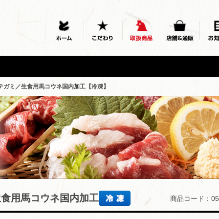
タテガミ／生食用馬コウネ国内加工【冷凍】
生食用馬コウネ国内加工
商品コード：05