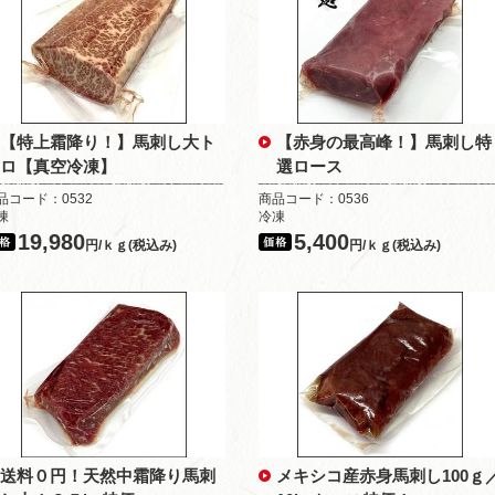
【特上霜降り！】馬刺し大ト
【赤身の最高峰！】馬刺し特
ロ【真空冷凍】
選ロース
品コード：0532
商品コード：0536
凍
冷凍
19,980
5,400
円/ｋｇ(税込み)
円/ｋｇ(税込み)
送料０円！天然中霜降り馬刺
メキシコ産赤身馬刺し100ｇ