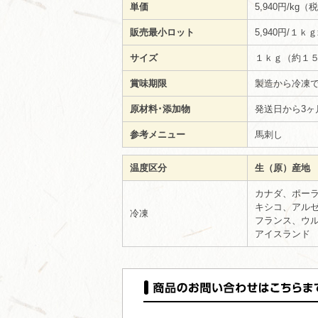
単価
5,940円/kg
販売最小ロット
5,940円/１
サイズ
１ｋｇ（約１
賞味期限
製造から冷凍で
原材料･添加物
発送日から3ヶ
参考メニュー
馬刺し
温度区分
生（原）産地
カナダ、ポー
キシコ、アル
冷凍
フランス、ウ
アイスランド