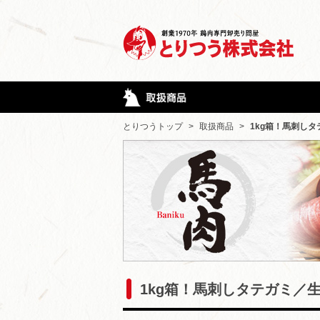
とりつうトップ
>
取扱商品
>
1kg箱！馬刺し
1kg箱！馬刺しタテガミ／