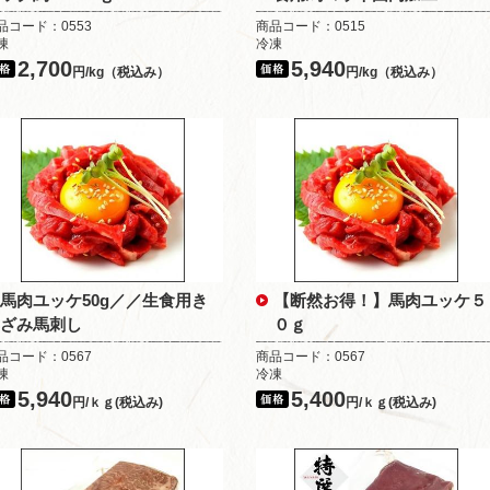
品コード：0553
商品コード：0515
凍
冷凍
2,700
5,940
円/kg（税込み）
円/kg（税込み）
馬肉ユッケ50g／／生食用き
【断然お得！】馬肉ユッケ５
ざみ馬刺し
０ｇ
品コード：0567
商品コード：0567
凍
冷凍
5,940
5,400
円/ｋｇ(税込み)
円/ｋｇ(税込み)