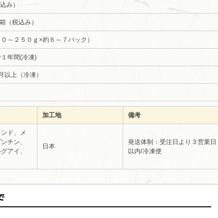
（税込み）
ｋｇ箱（税込み）
５０～２５０ｇ×約６～７パック）
１年間(冷凍)
月以上（冷凍）
加工地
備考
ランド、メ
ゼンチン、
発送体制：受注日より３営業日
日本
ルグアイ、
以内/冷凍便