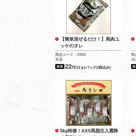
【簡単混ぜるだけ！】馬肉ユ
ッケのタレ
商品コード：0569
商
常温
冷
22
円/12ｇ(パック)(税込み)
5kg特価！AXS馬脂注入霜降