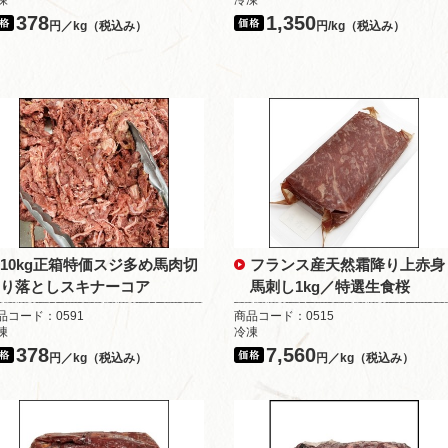
凍
冷凍
378
1,350
円／kg（税込み）
円/kg（税込み）
10kg正箱特価スジ多め馬肉切
フランス産天然霜降り上赤身
り落としスキナーコア
馬刺し1kg／特選生食桜
品コード：0591
商品コード：0515
凍
冷凍
378
7,560
円／kg（税込み）
円／kg（税込み）