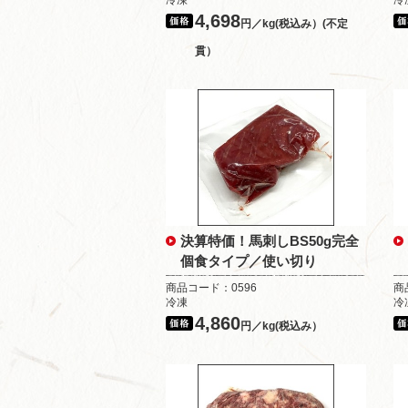
冷凍
冷
4,698
円／kg(税込み）(不定
貫）
決算特価！馬刺しBS50g完全
個食タイプ／使い切り
商品コード：0596
商
冷凍
冷
4,860
円／kg(税込み）