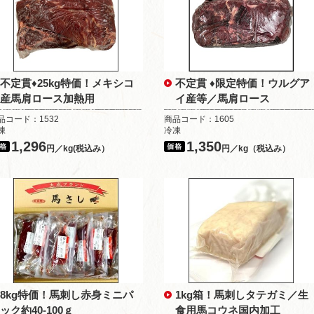
不定貫♦25kg特価！メキシコ
不定貫 ♦限定特価！ウルグア
産馬肩ロース加熱用
イ産等／馬肩ロース
品コード：1532
商品コード：1605
凍
冷凍
1,296
1,350
円／kg(税込み）
円／kg（税込み）
8kg特価！馬刺し赤身ミニパ
1kg箱！馬刺しタテガミ／生
ック約40-100ｇ
食用馬コウネ国内加工