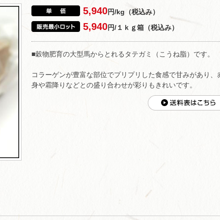
5,940
円/kg（税込み）
5,940
円/１ｋｇ箱（税込み）
■穀物肥育の大型馬からとれるタテガミ（こうね脂）です。
コラーゲンが豊富な部位でプリプリした食感で甘みがあり、
身や霜降りなどとの盛り合わせが彩りもきれいです。