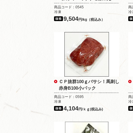
商品コード：0545
商
冷凍
冷
9,504
円/kg（税込み）
ＣＰ抜群100ｇバサシ！馬刺し
赤身B100小パック
商品コード：0595
商
冷凍
冷
4,104
円/ｋｇ(税込み)