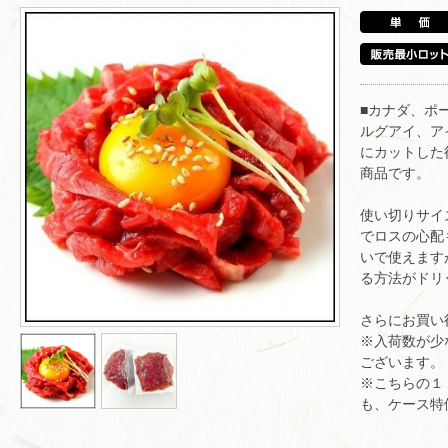
■カナダ、ポ
ルグアイ、ア
にカットした
商品です。
使い切りサイ
でロスの心配
いで使えます
る方法がドリ
さらにお買い
※入荷数が少
ございます。
※こちらの１
も、ケース特