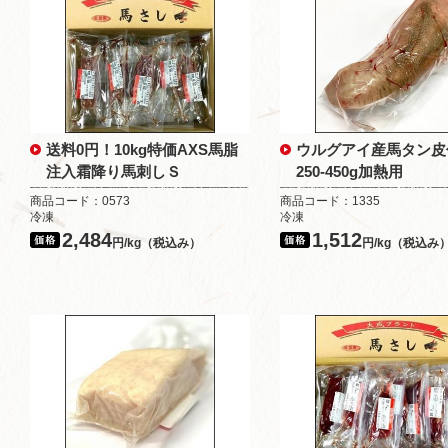
送料0円！10kg特価AXS馬脂
ウルグアイ産馬タン皮
注入霜降り馬刺しＳ
250-450g加熱用
商品コード：0573
商品コード：1335
冷凍
冷凍
2,484
1,512
円/kg（税込み）
円/kg（税込み