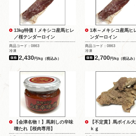
13kg特価！メキシコ産馬ヒレ
1本～メキシコ産馬ヒ
／桜テンダーロイン
ンダーロイン
商品コード：0863
商品コード：0863
冷凍
冷凍
2,430
2,700
円/kg（税込み）
円/kg（税込み
【会津名物！】馬刺しの辛味
【不定貫】馬ボイル大
噌たれ【桜肉専用】
ｋｇ