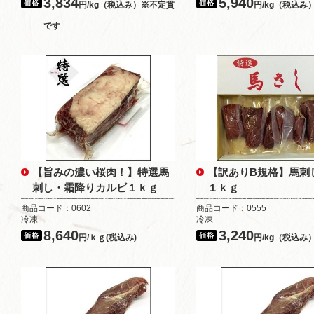
3,834
5,940
円/kg（税込み）※不定貫
円/kg（税込み
です
【旨みの濃い桜肉！】特選馬
【訳ありB規格】馬刺
刺し・霜降りカルビ１ｋｇ
１ｋｇ
商品コード：0602
商品コード：0555
冷凍
冷凍
8,640
3,240
円/ｋｇ(税込み)
円/kg（税込み