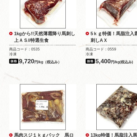
1kgから!!天然薄霜降り馬刺し
5ｋｇ特価！馬脂注入
上ＡＳ//特選生食
刺しAＸ
商品コード：0535
商品コード：0559
冷凍
冷凍
9,720
5,400
円/kg（税込み）
円/kg(税込み)
馬肉スジ１ｋｇパック 馬ロ
13kg特価！馬脂注入