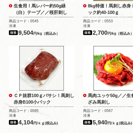
生食用！馬レバー約50g緑
8kg特価！馬刺し赤身
（白）テープ／／桜肝刺し
ック約40-100ｇ
商品コード：0545
商品コード：0553
冷凍
冷凍
9,504
2,700
円/kg（税込み）
円/kg（税込み
ＣＰ抜群100ｇバサシ！馬刺し
馬肉ユッケ50g／／生
赤身B100小パック
ざみ馬刺し
商品コード：0595
商品コード：0567
冷凍
冷凍
4,104
5,940
円/ｋｇ(税込み)
円/ｋｇ(税込み)