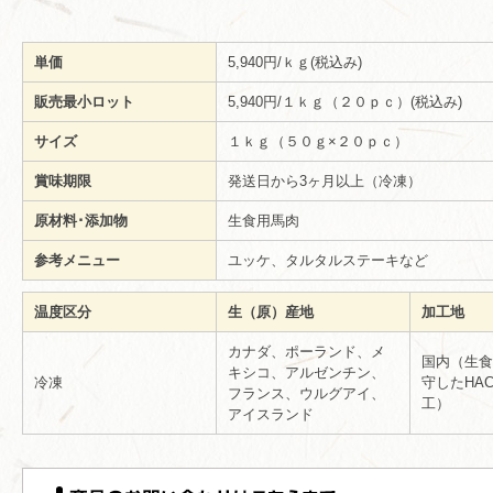
単価
5,940円/ｋｇ(税込み)
販売最小ロット
5,940円/１ｋｇ（２０ｐｃ）(税込み)
サイズ
１ｋｇ（５０ｇ×２０ｐｃ）
賞味期限
発送日から3ヶ月以上（冷凍）
原材料･添加物
生食用馬肉
参考メニュー
ユッケ、タルタルステーキなど
温度区分
生（原）産地
加工地
カナダ、ポーランド、メ
国内（生食
キシコ、アルゼンチン、
冷凍
守したHA
フランス、ウルグアイ、
工）
アイスランド