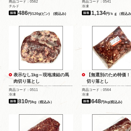
商品コード：0562
商品コード：0541
チルド
冷凍
486
1,134
円/120g(ビン) (税込み)
円/ｋｇ（税込
表示なし1kg～現地凍結の馬
【無選別のため特価！
肉切り落とし
切り落とし
商品コード：0511
商品コード：0564
冷凍
冷凍
810
648
円/kg（税込み）
円/kg(税込み)