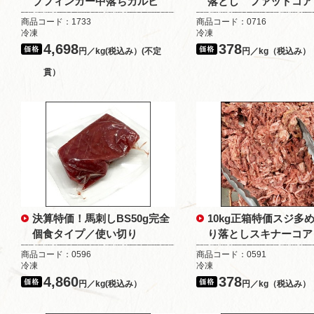
ブフィンガー中落ちカルビ
落とし ファットコア
商品コード：1733
商品コード：0716
冷凍
冷凍
4,698
378
円／kg(税込み）(不定
円／kg（税込み）
貫）
決算特価！馬刺しBS50g完全
10kg正箱特価スジ多
個食タイプ／使い切り
り落としスキナーコア
商品コード：0596
商品コード：0591
冷凍
冷凍
4,860
378
円／kg(税込み）
円／kg（税込み）