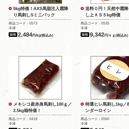
5kg特価！AXS馬脂注入霜降
送料０円！天然中霜降
り馬刺しSミニパック
し上ＡＳ５kg特価
商品コード：0573
商品コード：0535
冷凍
冷凍
2,484
9,342
円/kg(税込み)
円/ｋｇ(税込み)
メキシコ産赤身馬刺し100ｇ／
特選ヒレ馬刺し1kg／
2.5kg箱特価！
ンダーロイン
商品コード：0418
商品コード：0560
冷凍
冷凍