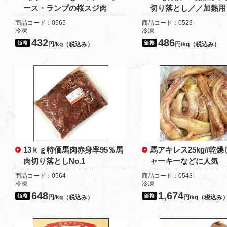
ース・ランプの桜スジ肉
切り落とし／／加熱用
商品コード：0565
商品コード：0523
冷凍
冷凍
432
486
円/kg（税込み）
円/kg（税込み）
13ｋｇ特価馬肉赤身率95％馬
馬アキレス25kg//乾
肉切り落としNo.1
ャーキーなどに人気
商品コード：0564
商品コード：0543
冷凍
冷凍
648
1,674
円/kg（税込み）
円/kg（税込み