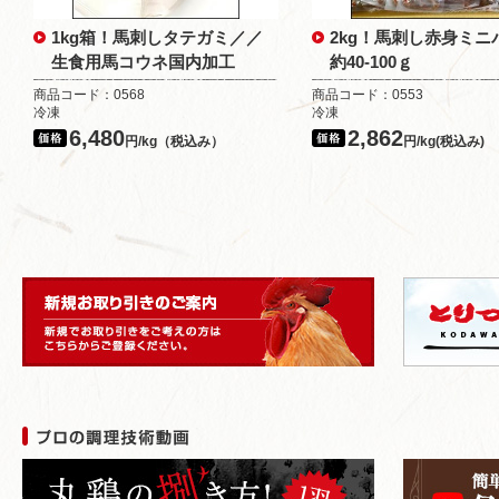
1kg箱！馬刺しタテガミ／／
2kg！馬刺し赤身ミニ
生食用馬コウネ国内加工
約40-100ｇ
商品コード：0568
商品コード：0553
冷凍
冷凍
6,480
2,862
円/kg（税込み）
円/kg(税込み)