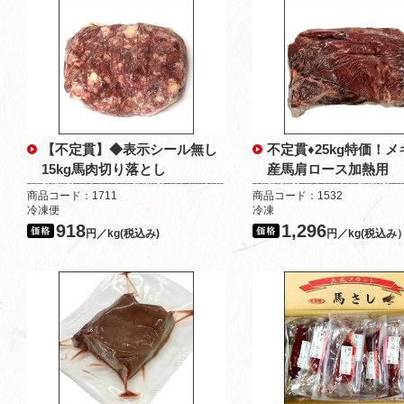
【不定貫】◆表示シール無し
不定貫♦25kg特価！
15kg馬肉切り落とし
産馬肩ロース加熱用
商品コード：1711
商品コード：1532
冷凍便
冷凍
918
1,296
円／kg(税込み)
円／kg(税込み