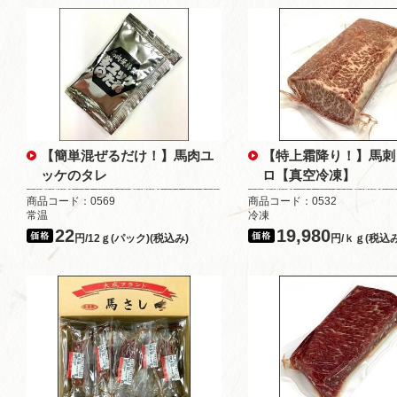
【簡単混ぜるだけ！】馬肉ユ
【特上霜降り！】馬刺
ッケのタレ
ロ【真空冷凍】
商品コード：0569
商品コード：0532
常温
冷凍
22
19,980
円/12ｇ(パック)(税込み)
円/ｋｇ(税込み