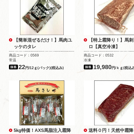
【簡単混ぜるだけ！】馬肉ユ
【特上霜降り！】馬刺
ッケのタレ
ロ【真空冷凍】
商品コード：0569
商品コード：0532
常温
冷凍
22
19,980
円/12ｇ(パック)(税込み)
円/ｋｇ(税込み
5kg特価！AXS馬脂注入霜降
送料０円！天然中霜降