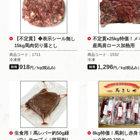
【不定貫】◆表示シール無し
不定貫♦25kg特価！
15kg馬肉切り落とし
産馬肩ロース加熱用
商品コード：1711
商品コード：1532
冷凍便
冷凍
918
1,296
円／kg(税込み)
円／kg(税込み
生食用！馬レバー約50g緑
8kg特価！馬刺し赤身
（白）テープ／／桜肝刺し
ック約40-100ｇ