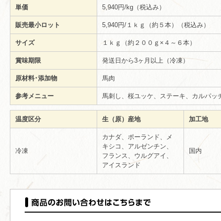
単価
5,940円/kg（税込み）
販売最小ロット
5,940円/１ｋｇ（約５本）（税込み）
サイズ
１ｋｇ（約２００ｇ×４～６本）
賞味期限
発送日から3ヶ月以上（冷凍）
原材料･添加物
馬肉
参考メニュー
馬刺し、桜ユッケ、ステーキ、カルパッ
温度区分
生（原）産地
加工地
カナダ、ポーランド、メ
キシコ、アルゼンチン、
冷凍
国内
フランス、ウルグアイ、
アイスランド