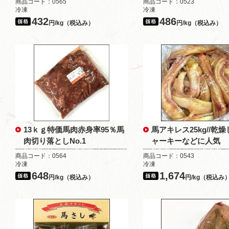
商品コード：0565
商品コード：0523
冷凍
冷凍
432
486
円/kg（税込み）
円/kg（税込み）
13ｋｇ特価馬肉赤身率95％馬
馬アキレス25kg//乾
肉切り落としNo.1
ャーキーなどに人気
商品コード：0564
商品コード：0543
冷凍
冷凍
648
1,674
円/kg（税込み）
円/kg（税込み