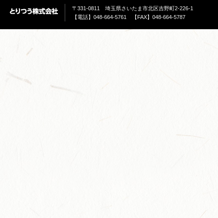
〒331-0811 埼玉県さいたま市北区吉野町2-226-1
【電話】048-664-5761 【FAX】048-664-5787