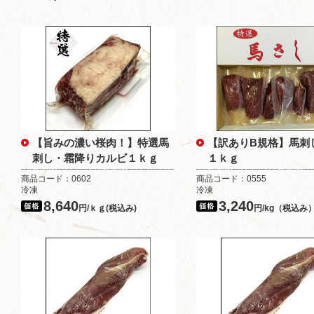
【旨みの濃い桜肉！】特選馬
【訳ありB規格】馬刺
刺し・霜降りカルビ１ｋｇ
１ｋｇ
商品コード：0602
商品コード：0555
冷凍
冷凍
8,640
3,240
円/ｋｇ(税込み)
円/kg（税込み