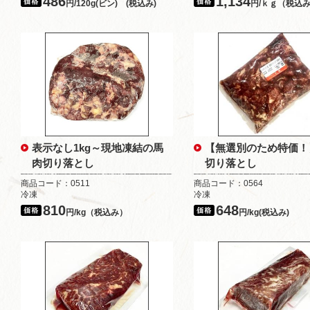
486
1,134
円/120g(ビン) (税込み)
円/ｋｇ（税込
表示なし1kg～現地凍結の馬
【無選別のため特価！
肉切り落とし
切り落とし
商品コード：0511
商品コード：0564
冷凍
冷凍
810
648
円/kg（税込み）
円/kg(税込み)