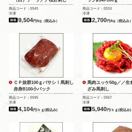
商品コード：0545
商品コード：0553
冷凍
冷凍
9,504
2,700
円/kg（税込み）
円/kg（税込み
ＣＰ抜群100ｇバサシ！馬刺し
馬肉ユッケ50g／／生
赤身B100小パック
ざみ馬刺し
商品コード：0595
商品コード：0567
冷凍
冷凍
4,104
5,940
円/ｋｇ(税込み)
円/ｋｇ(税込み)