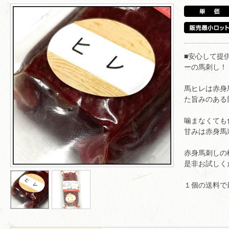
■安心して提
ーの馬刺し！
馬ヒレは赤身
た旨みのある
噛まなくても
甘みは赤身馬
赤身馬刺しの
是非お試しく
１個の送料で