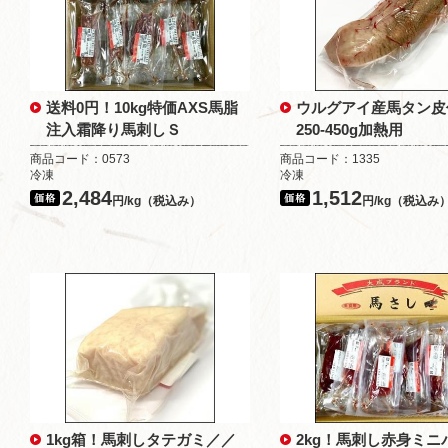
送料0円！10kg特価AXS馬脂
ウルグアイ産馬タン皮
注入霜降り馬刺しＳ
250-450g加熱用
商品コード：0573
商品コード：1335
冷凍
冷凍
2,484
1,512
円/kg（税込み）
円/kg（税込み
1kg箱！馬刺しタテガミ／／
2kg！馬刺し赤身ミニ