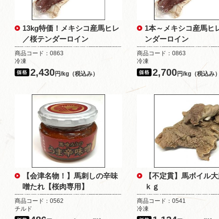
13kg特価！メキシコ産馬ヒレ
1本～メキシコ産馬ヒ
／桜テンダーロイン
ンダーロイン
商品コード：0863
商品コード：0863
冷凍
冷凍
2,430
2,700
円/kg（税込み）
円/kg（税込み
【会津名物！】馬刺しの辛味
【不定貫】馬ボイル大
噌たれ【桜肉専用】
ｋｇ
商品コード：0562
商品コード：0541
チルド
冷凍