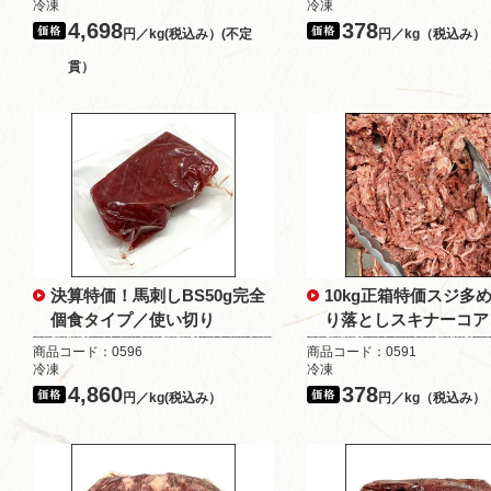
冷凍
冷凍
4,698
378
円／kg(税込み）(不定
円／kg（税込み）
貫）
決算特価！馬刺しBS50g完全
10kg正箱特価スジ多
個食タイプ／使い切り
り落としスキナーコア
商品コード：0596
商品コード：0591
冷凍
冷凍
4,860
378
円／kg(税込み）
円／kg（税込み）