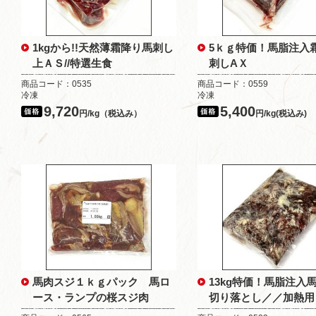
1kgから!!天然薄霜降り馬刺し
5ｋｇ特価！馬脂注入
上ＡＳ//特選生食
刺しAＸ
商品コード：0535
商品コード：0559
冷凍
冷凍
9,720
5,400
円/kg（税込み）
円/kg(税込み)
馬肉スジ１ｋｇパック 馬ロ
13kg特価！馬脂注入
ース・ランプの桜スジ肉
切り落とし／／加熱用