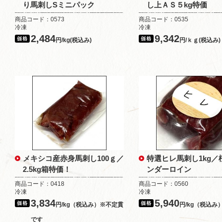
り馬刺しSミニパック
し上ＡＳ５kg特価
商品コード：0573
商品コード：0535
冷凍
冷凍
2,484
9,342
円/kg(税込み)
円/ｋｇ(税込み)
メキシコ産赤身馬刺し100ｇ／
特選ヒレ馬刺し1kg／
2.5kg箱特価！
ンダーロイン
商品コード：0418
商品コード：0560
冷凍
冷凍
3,834
5,940
円/kg（税込み）※不定貫
円/kg（税込み
です