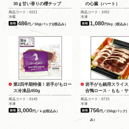
30ｇ甘い香りの櫻チップ
の心臓（ハート）
商品コード：0221
商品コード：1052
冷蔵
冷凍
486
1,080
円／30g(パック)(税込み）
円/kg（税込み
第2四半期特価！岩手がもロー
岩手がも鍋用スライス
ス冷凍品450g
合鴨ロース・もも・サ
商品コード：0145
商品コード：0715
冷凍
冷凍
3,000
756
円／ｋg(税込み）
円／150g(パック
み）