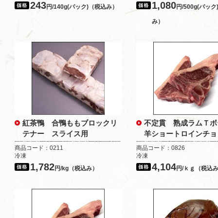
243
1,080
円/140g(パック)（税込み）
円/500g(パッ
み）
紅茶鴨 合鴨ももブロックリ
不定貫 熟成ラムＴボ
テナー スライス用
羊ショートロインチョ
商品コード：0211
商品コード：0826
冷凍
冷凍
1,782
4,104
円/kg（税込み）
円/ｋｇ（税込