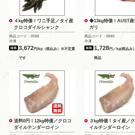
４kg特価！ワニ手足／タイ産
◆13kg特価！AUST
クロコダイルシャンク
ガリ
商品コード：0586
商品コード：0840
冷凍
冷凍
3,672
1,728
円/kg（税込み）※不定貫
円／kg(税込み
です
商品
送料0円！12kg特価／クロコ
３kg特価！タイ産／
ダイルテンダーロイン
イルテンダーロイン