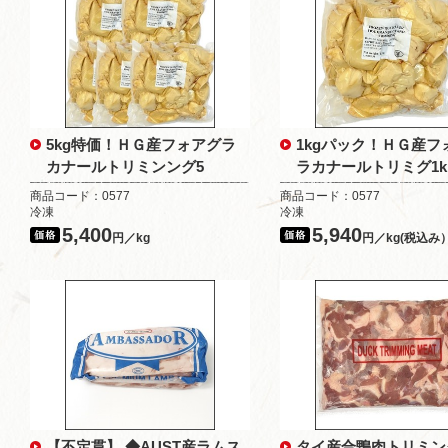
5kg特価！ＨＧ産フォアグラ
1kgパック！ＨＧ産フ
カナールトリミンング5
ラカナールトリミグ1k
商品コード：0577
商品コード：0577
冷凍
冷凍
5,400
5,940
円／kg
円／kg(税込み
【不定貫】 ◆AUST産ラムス
タイ産合鴨肉トリミン