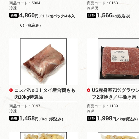
商品コード：5004
商品コード：0163
冷凍
冷凍便
4,860
1,566
円／1.3kg(パック/4本入
kg(税込み)
り)（税込み）
コスパNo.1！タイ産合鴨もも
US赤身率73%グラウ
肉10kg特選品
フ2度挽き／牛挽き肉
商品コード：0197
商品コード：1139
冷凍
冷凍
1,458
1,998
円／kg（税込み）
円／kg(税込み)