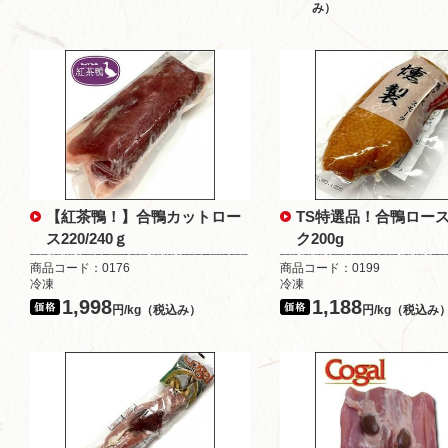
み）
【紅茶鴨！】合鴨カットロー
TS特選品！合鴨ロー
ス220/240ｇ
ク200g
商品コード：0176
商品コード：0199
冷凍
冷凍
1,998
1,188
円/kg（税込み）
円/kg（税込み