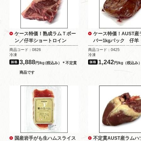
ケース特価！熟成ラムＴボー
ケース特価！AUST産
ン／仔羊ショートロイン
バー1kgパック 仔羊
商品コード：0826
商品コード：0425
冷凍
冷凍
3,888
1,242
円/kg (税込み）＊不定貫
円/kg（税込み
商品です
国産岩手がも生ハムスライス
不定貫AUST産ラムハ