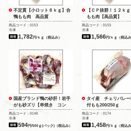
不定貫【小ロット６ｋｇ】合
【ＣＰ抜群！１２ｋｇ
鴨もも肉 高品質
もも肉【高品質】
商品コード：0153
商品コード：0153
冷凍
冷凍
1,782
1,566
円/ｋｇ（税込み）
円/ｋｇ（税込
国産ブランド鴨の砂肝！岩手
タイ産 チェリバレー
がも砂ズリ【串焼き コン
付もも200/250ｇ
商品コード：0148
商品コード：0174
冷凍
冷凍
594
1,458
円/500ｇ(パック)（税込み）
円/ｋｇ（税込