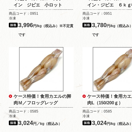
イン ジビエ 小ロット
イン・ジビエ ６ｋｇ
商品コード：0951
商品コード：0951
冷凍
冷凍
3,996
3,780
円/kg（税込み）※不定貫
円/kg（税込み
です
です
ケース特価！食用カエルの脚
ケース特価！食用カエ
肉Ｍ／フロッグレッグ
肉L（150/200ｇ）
商品コード：0585
商品コード：0585
冷凍
冷凍
3,024
3,024
円／kg（税込み）
円/kg（税込み