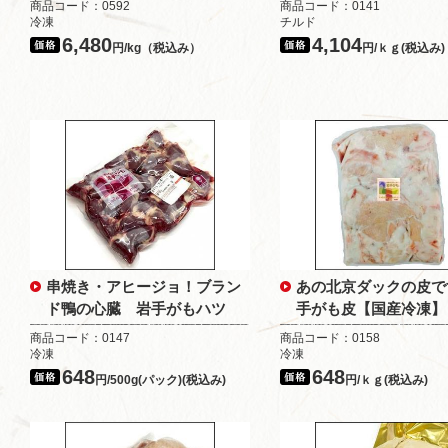
商品コード：0592
商品コード：0141
冷凍
チルド
6,480
4,104
円/kg（税込み）
円/ｋｇ(税込み)
串焼き・アヒージョ！ブラン
あの北京ダックの皮で
ド鴨の心臓 岩手がもハツ
手がも皮【国産冷凍】
商品コード：0147
商品コード：0158
冷凍
冷凍
648
648
円/500g(パック)(税込み)
円/ｋｇ(税込み)