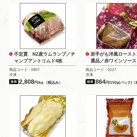
不定貫 NZ産ラムランプ／チ
岩手がも洋風ロースト1
ャンプアントリムド4枚
選品／赤ワインソース
商品コード：0907
商品コード：0227
冷凍
冷凍
2,808
864
円/kg （税込み）
円/150g(パック)