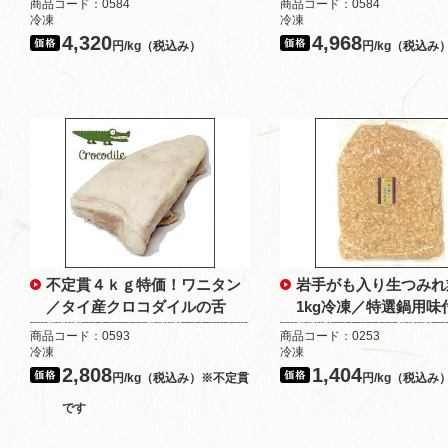
商品コード：0584
商品コード：0584
冷凍
冷凍
4,320
4,968
円/kg（税込み）
円/kg（税込み
不定貫４ｋｇ特価！ワニタン
岩手がも入り生つみれ
／タイ産クロコダイルの舌
1kg冷凍／特選鍋用味
商品コード：0593
商品コード：0253
冷凍
冷凍
2,808
1,404
円/kg（税込み）※不定貫
円/kg（税込み
です