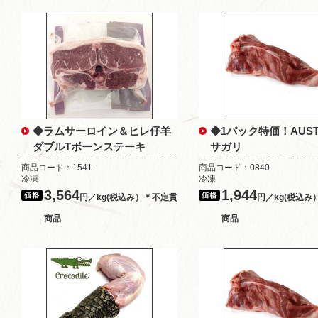
◆ラムサーロイン＆ヒレ仔羊
◆1パック特価！AUS
ダブルTボーンステーキ
サガリ
商品コード：1541
商品コード：0840
冷凍
冷凍
3,564
1,944
円／kg(税込み）＊不定貫
円／kg(税込み
商品
商品