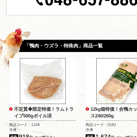
「鴨肉・ウズラ・特殊肉」商品一覧
不定貫◆限定特価！ラムトラ
12kg箱特価！合鴨カ
イプ500gボイル済
ス240/260g
商品コード：1106
商品コード：0181
冷凍
冷凍
918
1,674