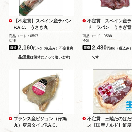
【不定貫】スペイン産ラパン
不定貫 スペイン産ラ
P.A.C. うさぎ丸
ド ラパン うさぎ背
商品コード：0597
商品コード：0588
冷凍
冷凍
2,160
2,430
円/kg（税込み）不定貫商
円/kg（税込み
品(重量は個体によって違います)
です
フランス産ピジョン（仔鳩
不定貫 三陸たのはた
丸）窒息タイプP.A.C.
ス【国産チルド】鮮度