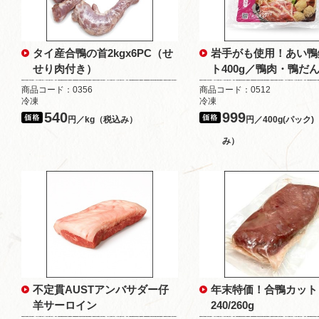
タイ産合鴨の首2kgx6PC（せ
岩手がも使用！あい鴨
せり肉付き）
ト400g／鴨肉・鴨だ
商品コード：0356
商品コード：0512
冷凍
冷凍
540
999
円／kg（税込み）
円／400g(パック
み）
不定貫AUSTアンバサダー仔
年末特価！合鴨カット
羊サーロイン
240/260g