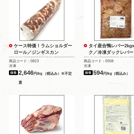
ケース特価！ラムショルダー
タイ産合鴨レバー2kg
ロール／ジンギスカン
ク／冷凍ダックレバー
商品コード：0823
商品コード：0508
冷凍
冷凍
2,646
594
円/kg （税込み）※不定
円/kg（税込み）
貫