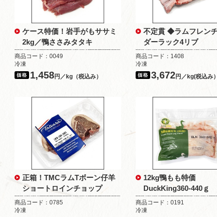
ケース特価！岩手がもササミ
不定貫 ◆ラムフレン
2kg／鴨ささみタタキ
ダーラック4リブ
商品コード：0049
商品コード：1408
冷凍
冷凍
1,458
3,672
円／kg（税込み）
円／kg(税込み
正箱！TMCラムTボーン仔羊
12kg鴨もも特価
ショートロインチョップ
DuckKing360-440ｇ
商品コード：0785
商品コード：0191
冷凍
冷凍