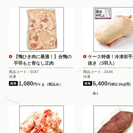
【鴨ひき肉に最適！】合鴨の
ケース特価！冷凍岩手
手羽もと骨なし正肉
抜き（3羽入）
商品コード：0157
商品コード：0144
冷凍
冷凍
1,080
5,400
円/ｋｇ（税込み）
円/約2.2kg(羽)
み）