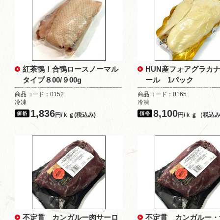
紅茶鴨！合鴨ロースノーマル
HUN産フォアグラカ
タイプ８00/９00g
ール 1パック
商品コード：0152
商品コード：0165
冷凍
冷凍
1,836
8,100
円/ｋｇ(税込み)
円/ｋｇ（税込
不定貫 カンガルー肉サーロ
不定貫 カンガルー・