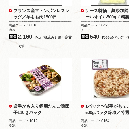
フランス産マトンボンレスレ
ケース特価！無添加純
ッグ／羊もも肉1500日
ールオイル500g／精
商品コード：0810
商品コード：0423
冷凍
チルド
2,160
540
円/kg（税込み）※不定貫
円/500g(パック)
です
岩手がも入り鍋用だんご鴨団
1パック〜岩手がもミ
子110ｇパック
500gパック冷凍／特
商品コード：1012
商品コード：0164
冷凍
冷凍