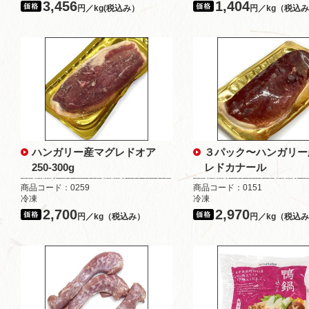
3,456
1,404
円／kg(税込み）
円／kg（税込
ハンガリー産マグレドオア
３パック〜ハンガリー
250-300g
レドカナール
商品コード：0259
商品コード：0151
冷凍
冷凍
2,700
2,970
円／kg（税込み）
円／kg（税込