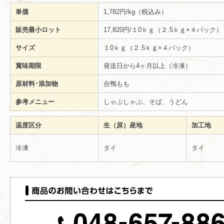
単価
1,782円/kg（税込み）
販売最小ロット
17,820円/１0ｋｇ（２.5ｋｇ×４パック
サイズ
１0ｋｇ（２.5ｋｇ×４パック）
賞味期限
発送日から4ヶ月以上（冷凍）
原材料･添加物
合鴨もも
参考メニュー
しゃぶしゃぶ、そば、うどん
温度区分
生（原）産地
加工地
冷凍
タイ
タイ