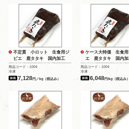
不定貫 小ロット 生食用ジ
ケース大特価 生食用
ビエ 鹿タタキ 国内加工
エ 鹿タタキ 国内
商品コード：1004
商品コード：1004
冷凍
冷凍
7,128
6,048
円／kg（税込み）
円/kg（税込み