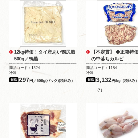
12kg特価！タイ産あい鴨尻脂
【不定貫】 ◆正箱特
500g／鴨脂
の中落ちカルビ
商品コード：1324
商品コード：1184
冷凍
冷凍
297
3,132
円／500g(パック)(税込み）
円/kg（税込み
です