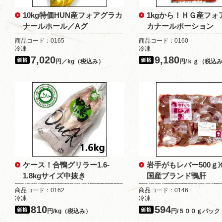
10kg特価HUN産フォアグラカ
1kgから！ＨＧ産フォ
ナールホール／Aグ
カナールポーション
商品コード：0165
商品コード：0160
冷凍
冷凍
7,020
9,180
円／kg（税込み）
円/ｋｇ（税込
ケース！合鴨グリラー1.6-
岩手がもレバー500
1.8kgサイズ中抜き
国産ブランド鴨肝
商品コード：0162
商品コード：0146
冷凍
冷凍
810
594
円/kg（税込み）
円/５００ｇパック