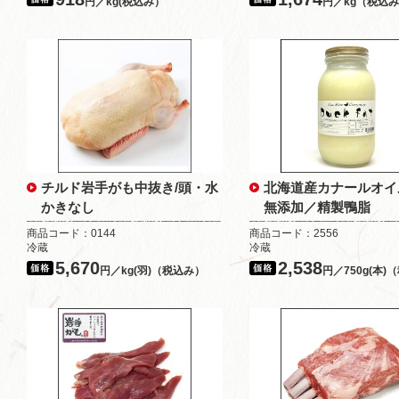
円／kg(税込み）
円／kg（税込
チルド岩手がも中抜き/頭・水
北海道産カナールオイル
かきなし
無添加／精製鴨脂
商品コード：0144
商品コード：2556
冷蔵
冷蔵
5,670
2,538
円／kg(羽)（税込み）
円／750g(本)