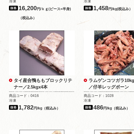
冷凍
冷凍
16,200
1,458
円/ｋｇ(ピース=半身)
円/kg(税込み）
（税込み）
タイ産合鴨ももブロックリテ
ラムゲンコツガラ10k
ナー／2.5kgx4本
／仔羊レッグボーン
商品コード：0416
商品コード：1028
冷凍
冷凍
1,782
486
円/kg（税込み）
円/kg（税込み）