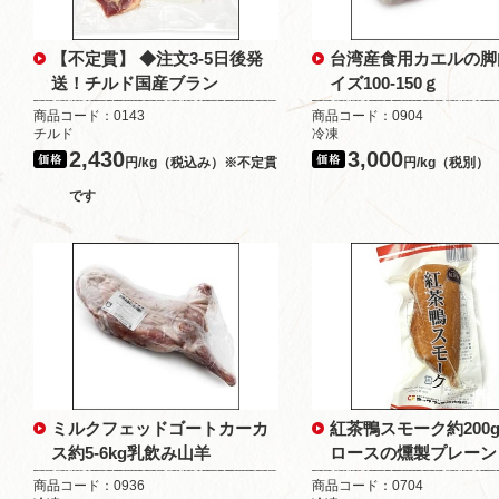
【不定貫】 ◆注文3-5日後発
台湾産食用カエルの脚
送！チルド国産ブラン
イズ100-150ｇ
商品コード：0143
商品コード：0904
チルド
冷凍
2,430
3,000
円/kg（税込み）※不定貫
円/kg（税別）
です
ミルクフェッドゴートカーカ
紅茶鴨スモーク約200
ス約5-6kg乳飲み山羊
ロースの燻製プレーン
商品コード：0936
商品コード：0704