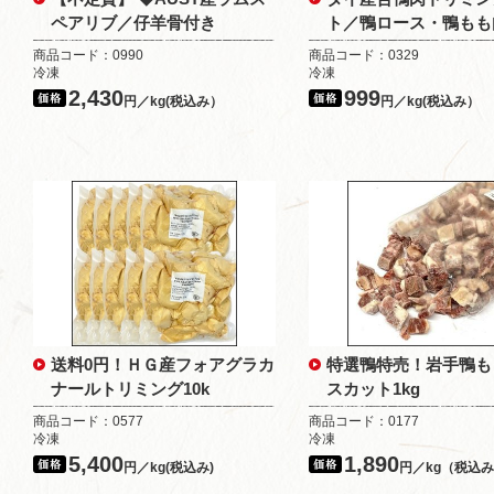
ペアリブ／仔羊骨付き
ト／鴨ロース・鴨もも
商品コード：0990
商品コード：0329
冷凍
冷凍
2,430
999
円／kg(税込み）
円／kg(税込み）
送料0円！ＨＧ産フォアグラカ
特選鴨特売！岩手鴨も
ナールトリミング10k
スカット1kg
商品コード：0577
商品コード：0177
冷凍
冷凍
5,400
1,890
円／kg(税込み)
円／kg（税込