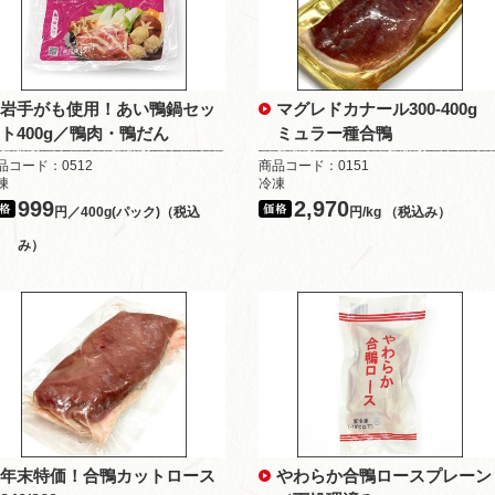
岩手がも使用！あい鴨鍋セッ
マグレドカナール300-400g
ト400g／鴨肉・鴨だん
ミュラー種合鴨
品コード：0512
商品コード：0151
凍
冷凍
999
2,970
円／400g(パック)（税込
円/kg （税込み）
み）
年末特価！合鴨カットロース
やわらか合鴨ロースプレーン