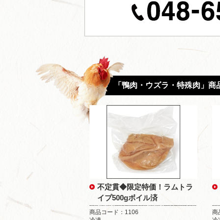
「鴨肉・ウズラ・特殊肉」商
不定貫◆限定特価！ラムトラ
イプ500gボイル済
商品コード：1106
商