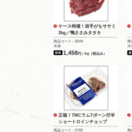
ケース特価！岩手がもササミ
2kg／鴨ささみタタキ
商品コード：0049
商
冷凍
冷
1,458
円／kg（税込み）
正箱！TMCラムTボーン仔羊
ショートロインチョップ
商品コード：0785
商