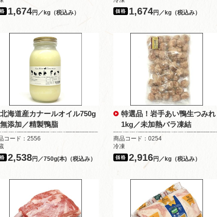
凍
冷凍
1,674
1,674
円／kg（税込み）
円／kg（税込み）
北海道産カナールオイル750g
特選品！岩手あい鴨生つみれ
無添加／精製鴨脂
1kg／未加熱バラ凍結
品コード：2556
商品コード：0254
蔵
冷凍
2,538
2,916
円／750g(本)（税込み）
円／kg（税込み）