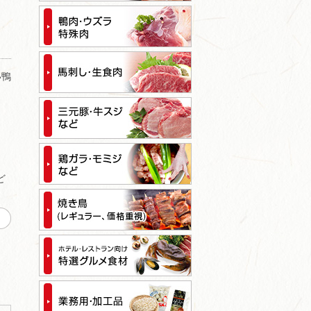
い鴨
。
ど