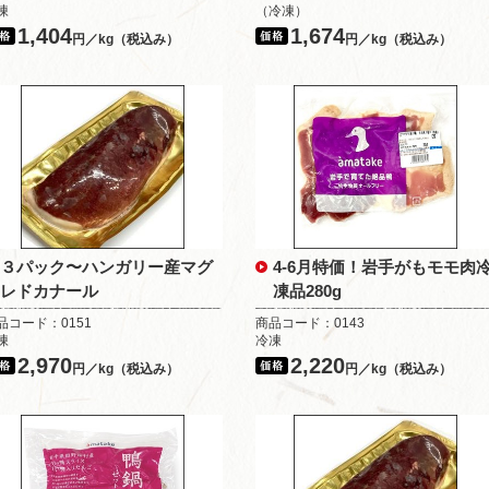
凍
（冷凍）
1,404
1,674
円／kg（税込み）
円／kg（税込み）
３パック〜ハンガリー産マグ
4-6月特価！岩手がもモモ肉
レドカナール
凍品280g
品コード：0151
商品コード：0143
凍
冷凍
2,970
2,220
円／kg（税込み）
円／kg（税込み）