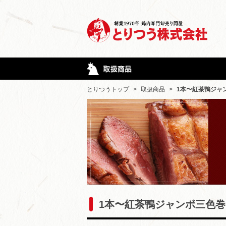
とりつうトップ
>
取扱商品
>
1本〜紅茶鴨ジャ
1本〜紅茶鴨ジャンボ三色巻き