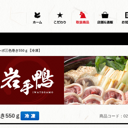
ンボ三色巻き550ｇ【冷凍】
550ｇ
商品コード：02