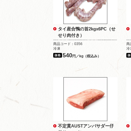
タイ産合鴨の首2kgx6PC（せ
せり肉付き）
商品コード：0356
商
冷凍
冷
540
円／kg（税込み）
不定貫AUSTアンバサダー仔