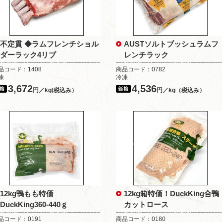
不定貫 ◆ラムフレンチショル
AUSTソルトブッシュラムフ
ダーラック4リブ
レンチラック
品コード：1408
商品コード：0782
凍
冷凍
3,672
4,536
円／kg(税込み）
円／kg（税込み）
12kg鴨もも特価
12kg箱特価！DuckKing合鴨
DuckKing360-440ｇ
カットロース
品コード：0191
商品コード：0180