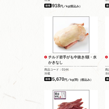
冷凍
冷
918
円／kg(税込み）
チルド岩手がも中抜き/頭・水
かきなし
商品コード：0144
商
冷蔵
冷
5,670
円／kg(羽)（税込み）