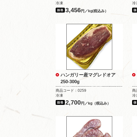
冷凍
冷
3,456
円／kg(税込み）
ハンガリー産マグレドオア
250-300g
商品コード：0259
商
冷凍
冷
2,700
円／kg（税込み）