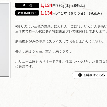
1,134
円/550g(本)（税込み）
1,134
円／*１本（５５０ｇ）（税込み）
■彩りのよい三色の野菜、にんじん、ごぼう、いんげんをあ
ムネ肉でロール状に巻き特製醤油ダレで味付けしてあります
解凍後お好みの厚さにスライスしてお召し上がりください。
長さ：約２５ｃｍ、重さ：約５５０ｇ
ボリューム感もありオードブル、仕出しやおせち、お弁当な
に最適です。