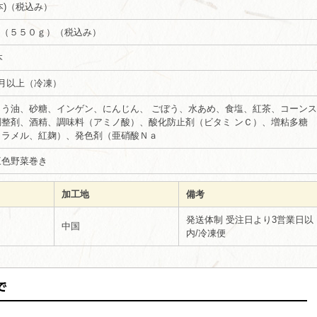
g(本)（税込み）
１本（５５０ｇ）（税込み）
本
月以上（冷凍）
ょう油、砂糖、インゲン、にんじん、 ごぼう、水あめ、食塩、紅茶、コーンス
調整剤、酒精、調味料（アミノ酸）、酸化防止剤（ビタミ ンＣ）、増粘多糖
カラメル、紅麹）、発色剤（亜硝酸Ｎａ
三色野菜巻き
加工地
備考
発送体制 受注日より3営業日以
中国
内/冷凍便