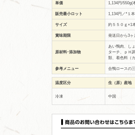
単価
1,134円/550
販売最小ロット
1,134円／*
サイズ
約５５０ｇ×1
賞味期限
発送日から3ヶ
あい鴨肉、し
原材料･添加物
ターチ、ｐＨ
類、着色料（
参考メニュー
合鴨ロースの
温度区分
生（原）産地
冷凍
中国