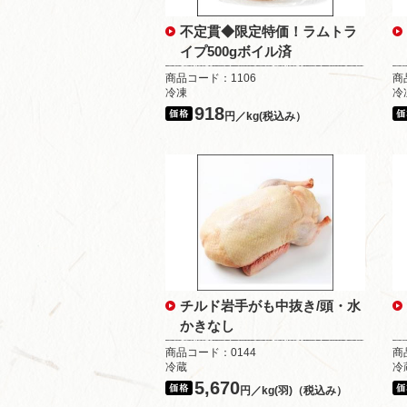
不定貫◆限定特価！ラムトラ
イプ500gボイル済
商品コード：1106
商
冷凍
冷
918
円／kg(税込み）
チルド岩手がも中抜き/頭・水
かきなし
商品コード：0144
商
冷蔵
冷
5,670
円／kg(羽)（税込み）