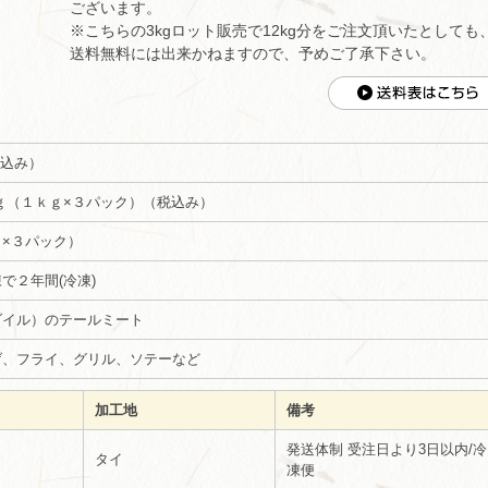
ございます。
※こちらの3kgロット販売で12kg分をご注文頂いたとしても
送料無料には出来かねますので、予めご了承下さい。
（税込み）
３ｋｇ（１ｋｇ×３パック）（税込み）
×３パック）
で２年間(冷凍)
ダイル）のテールミート
げ、フライ、グリル、ソテーなど
加工地
備考
発送体制 受注日より3日以内/冷
タイ
凍便