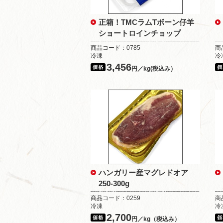
正箱！TMCラムTボーン仔羊
ショートロインチョップ
商品コード：0785
商
冷凍
冷
3,456
円／kg(税込み）
ハンガリー産マグレドオア
250-300g
商品コード：0259
商
冷凍
冷
2,700
円／kg（税込み）