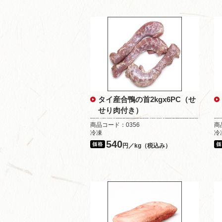
タイ産合鴨の首2kgx6PC（せ
せり肉付き）
商品コード：0356
商
冷凍
冷
540
円／kg（税込み）