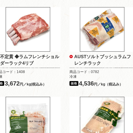
不定貫 ◆ラムフレンチショル
AUSTソルトブッシュラムフ
ダーラック4リブ
レンチラック
品コード：1408
商品コード：0782
凍
冷凍
3,672
4,536
円／kg(税込み）
円／kg（税込み）