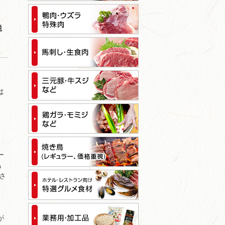
税
は
ー
も
さ
が