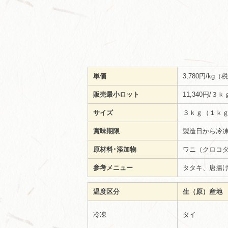
単価
3,780円/kg
販売最小ロット
11,340円/
サイズ
３ｋｇ（１ｋｇ
賞味期限
製造日から冷凍
原材料･添加物
ワニ（クロコ
参考メニュー
タタキ、唐揚
温度区分
生（原）産地
冷凍
タイ