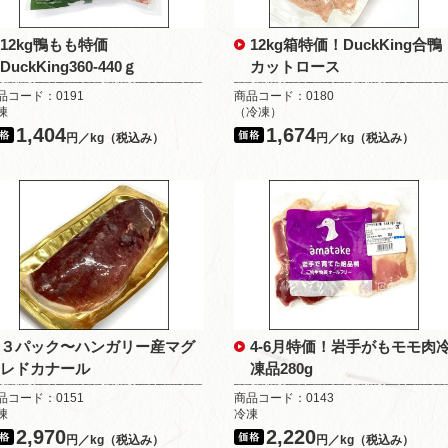
12kg鴨もも特価
12kg箱特価！DuckKing合鴨
DuckKing360-440ｇ
カットロース
品コード：0191
商品コード：0180
凍
（冷凍）
1,404
1,674
円／kg（税込み）
円／kg（税込み）
３パック〜ハンガリー産マグ
4-6月特価！岩手がもモモ肉
レドカナール
凍品280g
品コード：0151
商品コード：0143
凍
冷凍
2,970
2,220
円／kg（税込み）
円／kg（税込み）