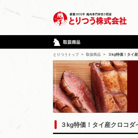
とりつうトップ
>
取扱商品
>
３kg特価！タイ
３kg特価！タイ産クロコダ