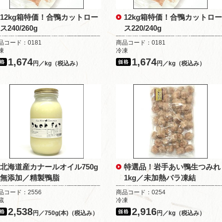
12kg箱特価！合鴨カットロー
12kg箱特価！合鴨カットロー
ス240/260g
ス220/240g
品コード：0181
商品コード：0181
凍
冷凍
1,674
1,674
円／kg（税込み）
円／kg（税込み）
北海道産カナールオイル750g
特選品！岩手あい鴨生つみれ
無添加／精製鴨脂
1kg／未加熱バラ凍結
品コード：2556
商品コード：0254
蔵
冷凍
2,538
2,916
円／750g(本)（税込み）
円／kg（税込み）