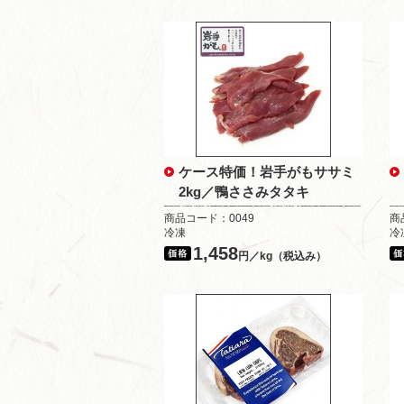
ケース特価！岩手がもササミ
2kg／鴨ささみタタキ
商品コード：0049
商
冷凍
冷
1,458
円／kg（税込み）