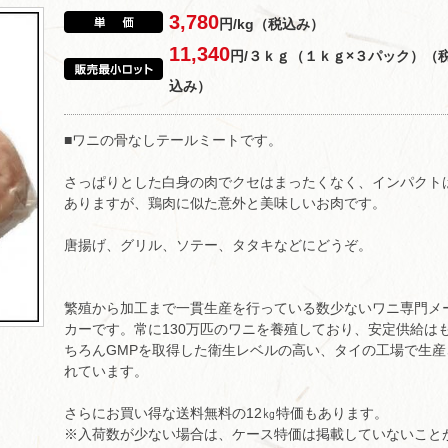
3,780
円/kg（税込み）
11,340
円/３ｋｇ（１ｋｇ×３パック）（
込み）
■ワニの骨なしテールミートです。
さっぱりとした白身の肉でクセはまったくなく、インパクト
ありますが、鶏肉に似た意外と美味しいお肉です。
唐揚げ、グリル、ソテー、タタキなどにどうぞ。
繁殖から加工まで一貫生産を行っている数少ないワニ専門メ
カーです。常に130万匹のワニを養殖しており、安定供給は
ちろんGMPを取得した衛生レベルの高い、タイの工場で生産
れています。
さらにお買い得な送料無料の12㎏特価もあります。
※入荷数が少ない場合は、ケース特価は掲載していないこと